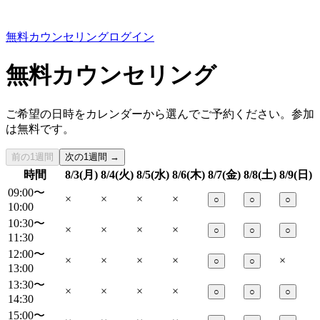
無料カウンセリング
ログイン
無料カウンセリング
ご希望の日時をカレンダーから選んでご予約ください。参加
は無料です。
前の1週間
次の1週間 →
時間
8/3(月)
8/4(火)
8/5(水)
8/6(木)
8/7(金)
8/8(土)
8/9(日)
09:00〜
×
×
×
×
○
○
○
10:00
10:30〜
×
×
×
×
○
○
○
11:30
12:00〜
×
×
×
×
×
○
○
13:00
13:30〜
×
×
×
×
○
○
○
14:30
15:00〜