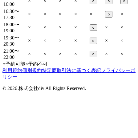
×
×
×
×
○
○
○
16:00
16:30〜
×
×
×
×
×
×
○
17:30
18:00〜
×
×
×
×
×
×
○
19:00
19:30〜
×
×
×
×
×
×
○
20:30
21:00〜
×
×
×
×
×
×
○
22:00
○
予約可能
×
予約不可
利用規約
個別規約
特定商取引法に基づく表記
プライバシーポ
リシー
©
2026
株式会社div All Rights Reserved.