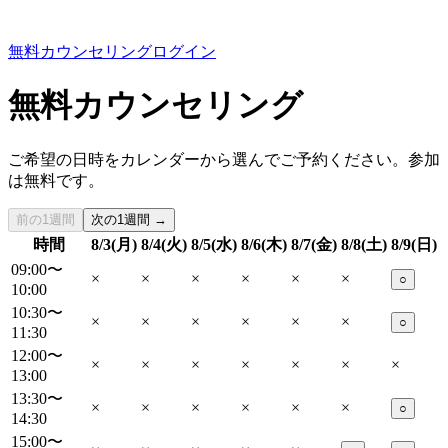
無料カウンセリング
ログイン
無料カウンセリング
ご希望の日時をカレンダーから選んでご予約ください。参加
は無料です。
前の1週間
次の1週間 →
時間
8/3(月)
8/4(火)
8/5(水)
8/6(木)
8/7(金)
8/8(土)
8/9(日)
09:00〜
×
×
×
×
×
×
○
10:00
10:30〜
×
×
×
×
×
×
○
11:30
12:00〜
×
×
×
×
×
×
×
13:00
13:30〜
×
×
×
×
×
×
○
14:30
15:00〜