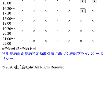
×
×
×
×
×
○
○
16:00
16:30〜
×
×
×
×
×
×
○
17:30
18:00〜
×
×
×
×
×
×
×
19:00
19:30〜
×
×
×
×
×
×
×
20:30
21:00〜
×
×
×
×
×
×
×
22:00
○
予約可能
×
予約不可
利用規約
個別規約
特定商取引法に基づく表記
プライバシーポ
リシー
©
2026
株式会社div All Rights Reserved.