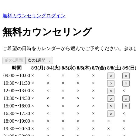
無料カウンセリング
ログイン
無料カウンセリング
ご希望の日時をカレンダーから選んでご予約ください。参加
前の1週間
次の1週間 →
時間
8/3(月)
8/4(火)
8/5(水)
8/6(木)
8/7(金)
8/8(土)
8/9(日
09:00〜10:00
×
×
×
×
×
○
○
10:30〜11:30
×
×
×
×
×
○
○
12:00〜13:00
×
×
×
×
×
×
○
13:30〜14:30
×
×
×
×
×
○
○
15:00〜16:00
×
×
×
×
×
○
○
16:30〜17:30
×
×
×
×
×
×
○
18:00〜19:00
×
×
×
×
×
×
×
19:30〜20:30
×
×
×
×
×
×
×