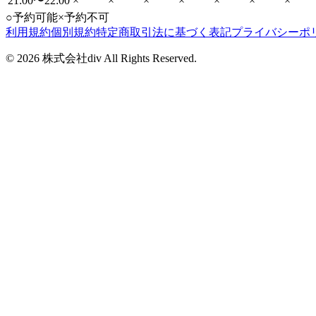
21:00〜22:00
×
×
×
×
×
×
×
○
予約可能
×
予約不可
利用規約
個別規約
特定商取引法に基づく表記
プライバシーポ
©
2026
株式会社div All Rights Reserved.