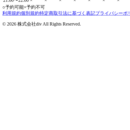
21:00〜22:00
×
×
×
×
×
×
×
○
予約可能
×
予約不可
利用規約
個別規約
特定商取引法に基づく表記
プライバシーポ
©
2026
株式会社div All Rights Reserved.