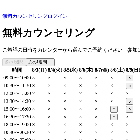
無料カウンセリング
ログイン
無料カウンセリング
ご希望の日時をカレンダーから選んでご予約ください。参加
前の1週間
次の1週間 →
時間
8/3(月)
8/4(火)
8/5(水)
8/6(木)
8/7(金)
8/8(土)
8/9(日
09:00〜10:00
×
×
×
×
×
×
○
10:30〜11:30
×
×
×
×
×
×
○
12:00〜13:00
×
×
×
×
×
×
×
13:30〜14:30
×
×
×
×
×
×
○
15:00〜16:00
×
×
×
×
×
○
○
16:30〜17:30
×
×
×
×
×
×
○
18:00〜19:00
×
×
×
×
×
×
×
19:30〜20:30
×
×
×
×
×
×
×