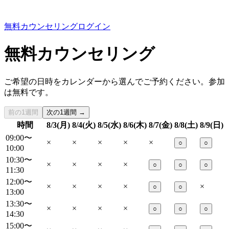
無料カウンセリング
ログイン
無料カウンセリング
ご希望の日時をカレンダーから選んでご予約ください。参加
は無料です。
前の1週間
次の1週間 →
時間
8/3(月)
8/4(火)
8/5(水)
8/6(木)
8/7(金)
8/8(土)
8/9(日)
09:00〜
×
×
×
×
×
○
○
10:00
10:30〜
×
×
×
×
○
○
○
11:30
12:00〜
×
×
×
×
×
○
○
13:00
13:30〜
×
×
×
×
○
○
○
14:30
15:00〜