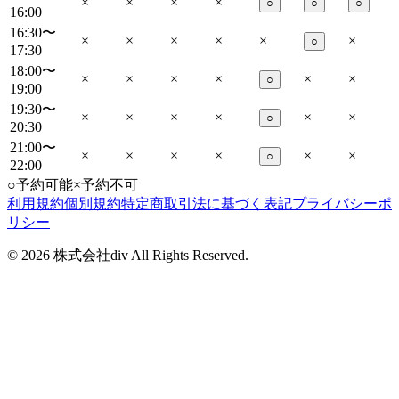
×
×
×
×
○
○
○
16:00
16:30〜
×
×
×
×
×
×
○
17:30
18:00〜
×
×
×
×
×
×
○
19:00
19:30〜
×
×
×
×
×
×
○
20:30
21:00〜
×
×
×
×
×
×
○
22:00
○
予約可能
×
予約不可
利用規約
個別規約
特定商取引法に基づく表記
プライバシーポ
リシー
©
2026
株式会社div All Rights Reserved.