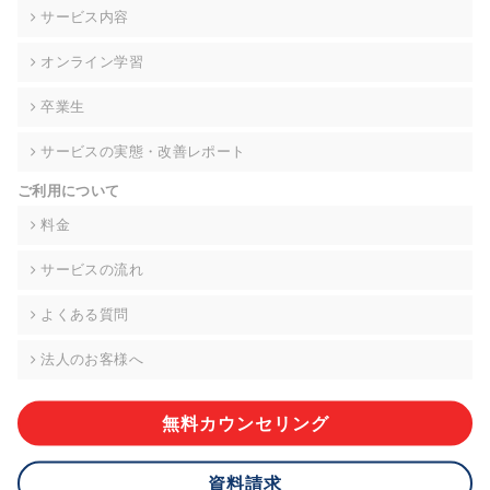
の契約を交わし、適切な管理を実施させます。
サービス内容
6. 個人情報の開示等の請求 ご本人様は、当社に対してご自身の
オンライン学習
個人情報の開示等(利用目的の通知、開示、内容の訂正・追加・
削除、利用の停止または消去、第三者への提供の停止)に関し
卒業生
て、下記の当社問合わせ窓口に申し出ることができます。その
際、当社はお客様ご本人を確認させていただいたうえで、合理
サービスの実態・改善レポート
的な期間内に対応いたします。ただし、申請が本人確認が不可
能な場合や、個人情報保護法の定める要件を満たさない場合等
ご利用について
により、ご希望に添えない場合があります。 なお、アクセスロ
グなどの個人情報以外の情報については、原則として開示等は
料金
いたしません。
サービスの流れ
【お問合せ窓口】
株式会社div 個人情報問合せ窓口
よくある質問
〒107-0052 東京都港区赤坂8-4-14 青山タワープレイス6階
メールアドレス:privacy_policy@di-v.co.jp
法人のお客様へ
7. 個人情報を提供されることの任意性について
ご本人様が当社に個人情報を提供されるかどうかは任意による
無料カウンセリング
ものです。 ただし、必要な項目をいただけない場合、適切な対
応ができない場合があります。
資料請求