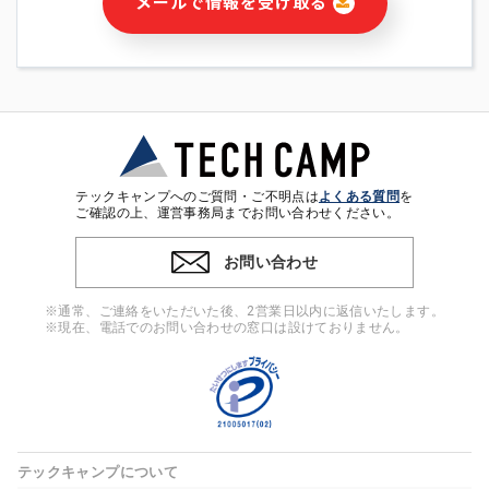
メールで情報を受け取る
・本サービス及び本サービスに関連する情報(当社及び第三者の
サービス又は商品等の広告配信・宣伝を含みますが、それらに
限定されません)の提供又はそれらに関する連絡のため
・メールマガジンその他の情報の送信
・本人(法人の場合は担当者)の行動、性別、当社ウェブサイト
内のアクセス履歴などを用いた広告の配信
・個人(法人の場合は担当者)を識別できない形式に加工した統
計情報の作成および利用
・上記の利用目的に付随する目的
テックキャンプへのご質問・ご不明点は
よくある質問
を
※上記の利用目的に基づいた本人への連絡及び配信について
ご確認の上、運営事務局までお問い合わせください。
は、電子メール等の電子媒体を含みます。
お問い合わせ
4. 個人情報の第三者提供
当社の担当者等及び本サービス利用者同士がコミュニケーショ
※通常、ご連絡をいただいた後、2営業日以内に返信いたします。
ンをとるために、氏名等の一部の情報をサービス内で使用する
※現在、電話でのお問い合わせの窓口は設けておりません。
チャットツールで発信することにより、本サービスの他の利用
者等に提供することがあります。
5. 個人情報取扱いの委託
当社は事業運営上、前項利用目的の範囲に限って個人情報を外
部に委託することがあります。この場合、個人情報保護水準の
高い委託先を選定し、個人情報の適正管理・機密保持について
テックキャンプについて