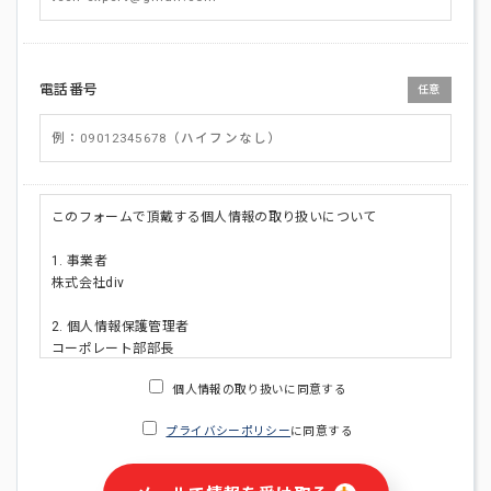
電話番号
任意
このフォームで頂戴する個人情報の取り扱いについて
1. 事業者
株式会社div
2. 個人情報保護管理者
コーポレート部部長
連絡先:メールアドレス:privacy_policy@di-v.co.jp
個人情報の取り扱いに同意する
3. 個人情報の利用目的
プライバシーポリシー
に同意する
・ご請求された資料の送付のため
・本人(法人の場合は担当者)への連絡含むお問い合わせ対応の
ため