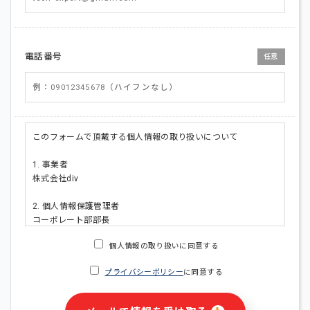
電話番号
任意
このフォームで頂戴する個人情報の取り扱いについて
1. 事業者
株式会社div
2. 個人情報保護管理者
コーポレート部部長
連絡先:メールアドレス:privacy_policy@di-v.co.jp
個人情報の取り扱いに同意する
3. 個人情報の利用目的
プライバシーポリシー
に同意する
・ご請求された資料の送付のため
・本人(法人の場合は担当者)への連絡含むお問い合わせ対応の
ため