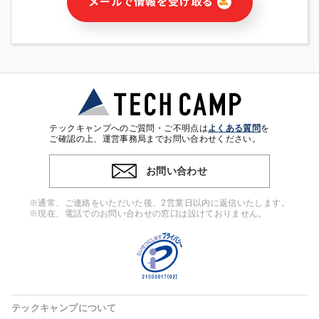
メールで情報を受け取る
・本サービス及び本サービスに関連する情報(当社及び第三者の
サービス又は商品等の広告配信・宣伝を含みますが、それらに
限定されません)の提供又はそれらに関する連絡のため
・メールマガジンその他の情報の送信
・本人(法人の場合は担当者)の行動、性別、当社ウェブサイト
内のアクセス履歴などを用いた広告の配信
・個人(法人の場合は担当者)を識別できない形式に加工した統
計情報の作成および利用
・上記の利用目的に付随する目的
テックキャンプへのご質問・ご不明点は
よくある質問
を
※上記の利用目的に基づいた本人への連絡及び配信について
ご確認の上、運営事務局までお問い合わせください。
は、電子メール等の電子媒体を含みます。
お問い合わせ
4. 個人情報の第三者提供
当社の担当者等及び本サービス利用者同士がコミュニケーショ
※通常、ご連絡をいただいた後、2営業日以内に返信いたします。
ンをとるために、氏名等の一部の情報をサービス内で使用する
※現在、電話でのお問い合わせの窓口は設けておりません。
チャットツールで発信することにより、本サービスの他の利用
者等に提供することがあります。
5. 個人情報取扱いの委託
当社は事業運営上、前項利用目的の範囲に限って個人情報を外
部に委託することがあります。この場合、個人情報保護水準の
高い委託先を選定し、個人情報の適正管理・機密保持について
テックキャンプについて