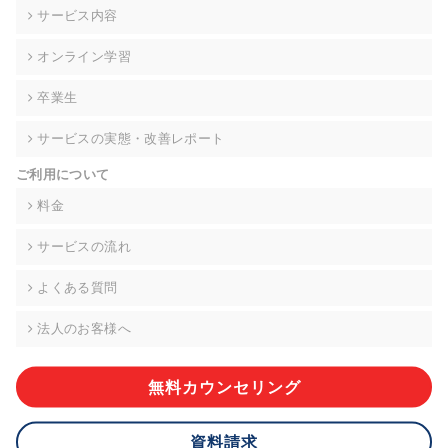
の契約を交わし、適切な管理を実施させます。
サービス内容
6. 個人情報の開示等の請求 ご本人様は、当社に対してご自身の
オンライン学習
個人情報の開示等(利用目的の通知、開示、内容の訂正・追加・
削除、利用の停止または消去、第三者への提供の停止)に関し
卒業生
て、下記の当社問合わせ窓口に申し出ることができます。その
際、当社はお客様ご本人を確認させていただいたうえで、合理
サービスの実態・改善レポート
的な期間内に対応いたします。ただし、申請が本人確認が不可
能な場合や、個人情報保護法の定める要件を満たさない場合等
ご利用について
により、ご希望に添えない場合があります。 なお、アクセスロ
グなどの個人情報以外の情報については、原則として開示等は
料金
いたしません。
サービスの流れ
【お問合せ窓口】
株式会社div 個人情報問合せ窓口
よくある質問
〒107-0052 東京都港区赤坂8-4-14 青山タワープレイス6階
メールアドレス:privacy_policy@di-v.co.jp
法人のお客様へ
7. 個人情報を提供されることの任意性について
ご本人様が当社に個人情報を提供されるかどうかは任意による
無料カウンセリング
ものです。 ただし、必要な項目をいただけない場合、適切な対
応ができない場合があります。
資料請求