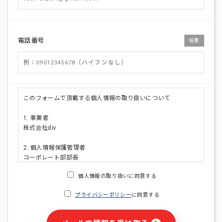
電話番号
任意
このフォームで頂戴する個人情報の取り扱いについて
1. 事業者
株式会社div
2. 個人情報保護管理者
コーポレート部部長
連絡先:メールアドレス:privacy_policy@di-v.co.jp
個人情報の取り扱いに同意する
3. 個人情報の利用目的
プライバシーポリシー
に同意する
・ご請求された資料の送付のため
・本人(法人の場合は担当者)への連絡含むお問い合わせ対応の
ため