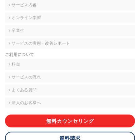
の契約を交わし、適切な管理を実施させます。
サービス内容
6. 個人情報の開示等の請求 ご本人様は、当社に対してご自身の
オンライン学習
個人情報の開示等(利用目的の通知、開示、内容の訂正・追加・
削除、利用の停止または消去、第三者への提供の停止)に関し
卒業生
て、下記の当社問合わせ窓口に申し出ることができます。その
際、当社はお客様ご本人を確認させていただいたうえで、合理
サービスの実態・改善レポート
的な期間内に対応いたします。ただし、申請が本人確認が不可
能な場合や、個人情報保護法の定める要件を満たさない場合等
ご利用について
により、ご希望に添えない場合があります。 なお、アクセスロ
グなどの個人情報以外の情報については、原則として開示等は
料金
いたしません。
サービスの流れ
【お問合せ窓口】
株式会社div 個人情報問合せ窓口
よくある質問
〒107-0052 東京都港区赤坂8-4-14 青山タワープレイス6階
メールアドレス:privacy_policy@di-v.co.jp
法人のお客様へ
7. 個人情報を提供されることの任意性について
ご本人様が当社に個人情報を提供されるかどうかは任意による
無料カウンセリング
ものです。 ただし、必要な項目をいただけない場合、適切な対
応ができない場合があります。
資料請求