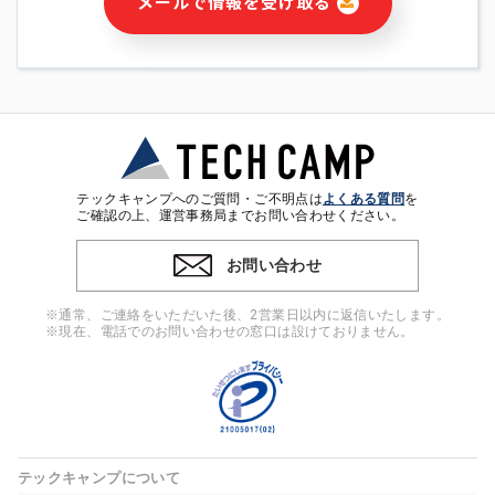
メールで情報を受け取る
・本サービス及び本サービスに関連する情報(当社及び第三者の
サービス又は商品等の広告配信・宣伝を含みますが、それらに
限定されません)の提供又はそれらに関する連絡のため
・メールマガジンその他の情報の送信
・本人(法人の場合は担当者)の行動、性別、当社ウェブサイト
内のアクセス履歴などを用いた広告の配信
・個人(法人の場合は担当者)を識別できない形式に加工した統
計情報の作成および利用
・上記の利用目的に付随する目的
テックキャンプへのご質問・ご不明点は
よくある質問
を
※上記の利用目的に基づいた本人への連絡及び配信について
ご確認の上、運営事務局までお問い合わせください。
は、電子メール等の電子媒体を含みます。
お問い合わせ
4. 個人情報の第三者提供
当社の担当者等及び本サービス利用者同士がコミュニケーショ
※通常、ご連絡をいただいた後、2営業日以内に返信いたします。
ンをとるために、氏名等の一部の情報をサービス内で使用する
※現在、電話でのお問い合わせの窓口は設けておりません。
チャットツールで発信することにより、本サービスの他の利用
者等に提供することがあります。
5. 個人情報取扱いの委託
当社は事業運営上、前項利用目的の範囲に限って個人情報を外
部に委託することがあります。この場合、個人情報保護水準の
高い委託先を選定し、個人情報の適正管理・機密保持について
テックキャンプについて