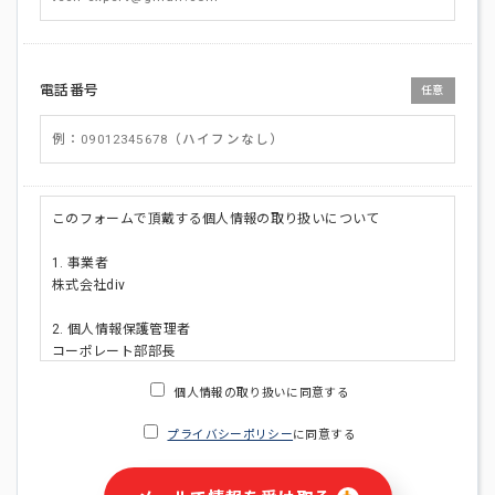
電話番号
任意
このフォームで頂戴する個人情報の取り扱いについて
1. 事業者
株式会社div
2. 個人情報保護管理者
コーポレート部部長
連絡先:メールアドレス:privacy_policy@di-v.co.jp
個人情報の取り扱いに同意する
3. 個人情報の利用目的
プライバシーポリシー
に同意する
・ご請求された資料の送付のため
・本人(法人の場合は担当者)への連絡含むお問い合わせ対応の
ため