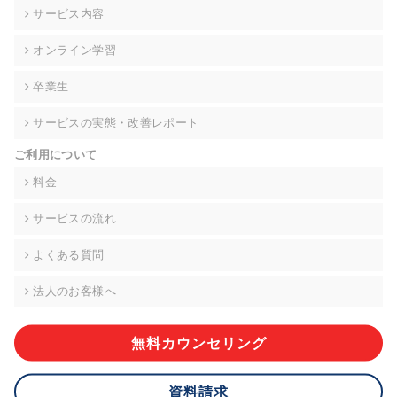
の契約を交わし、適切な管理を実施させます。
サービス内容
6. 個人情報の開示等の請求 ご本人様は、当社に対してご自身の
オンライン学習
個人情報の開示等(利用目的の通知、開示、内容の訂正・追加・
削除、利用の停止または消去、第三者への提供の停止)に関し
卒業生
て、下記の当社問合わせ窓口に申し出ることができます。その
際、当社はお客様ご本人を確認させていただいたうえで、合理
サービスの実態・改善レポート
的な期間内に対応いたします。ただし、申請が本人確認が不可
能な場合や、個人情報保護法の定める要件を満たさない場合等
ご利用について
により、ご希望に添えない場合があります。 なお、アクセスロ
グなどの個人情報以外の情報については、原則として開示等は
料金
いたしません。
サービスの流れ
【お問合せ窓口】
株式会社div 個人情報問合せ窓口
よくある質問
〒107-0052 東京都港区赤坂8-4-14 青山タワープレイス6階
メールアドレス:privacy_policy@di-v.co.jp
法人のお客様へ
7. 個人情報を提供されることの任意性について
ご本人様が当社に個人情報を提供されるかどうかは任意による
無料カウンセリング
ものです。 ただし、必要な項目をいただけない場合、適切な対
応ができない場合があります。
資料請求