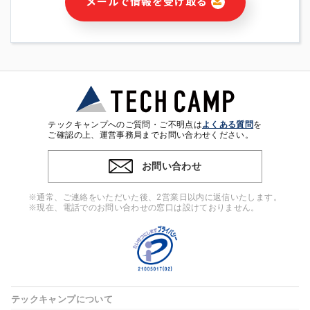
メールで情報を受け取る
・本サービス及び本サービスに関連する情報(当社及び第三者の
サービス又は商品等の広告配信・宣伝を含みますが、それらに
限定されません)の提供又はそれらに関する連絡のため
・メールマガジンその他の情報の送信
・本人(法人の場合は担当者)の行動、性別、当社ウェブサイト
内のアクセス履歴などを用いた広告の配信
・個人(法人の場合は担当者)を識別できない形式に加工した統
計情報の作成および利用
・上記の利用目的に付随する目的
テックキャンプへのご質問・ご不明点は
よくある質問
を
※上記の利用目的に基づいた本人への連絡及び配信について
ご確認の上、運営事務局までお問い合わせください。
は、電子メール等の電子媒体を含みます。
お問い合わせ
4. 個人情報の第三者提供
当社の担当者等及び本サービス利用者同士がコミュニケーショ
※通常、ご連絡をいただいた後、2営業日以内に返信いたします。
ンをとるために、氏名等の一部の情報をサービス内で使用する
※現在、電話でのお問い合わせの窓口は設けておりません。
チャットツールで発信することにより、本サービスの他の利用
者等に提供することがあります。
5. 個人情報取扱いの委託
当社は事業運営上、前項利用目的の範囲に限って個人情報を外
部に委託することがあります。この場合、個人情報保護水準の
高い委託先を選定し、個人情報の適正管理・機密保持について
テックキャンプについて