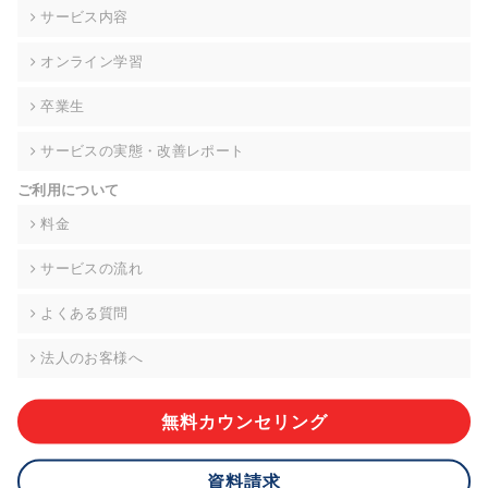
の契約を交わし、適切な管理を実施させます。
サービス内容
6. 個人情報の開示等の請求 ご本人様は、当社に対してご自身の
オンライン学習
個人情報の開示等(利用目的の通知、開示、内容の訂正・追加・
削除、利用の停止または消去、第三者への提供の停止)に関し
卒業生
て、下記の当社問合わせ窓口に申し出ることができます。その
際、当社はお客様ご本人を確認させていただいたうえで、合理
サービスの実態・改善レポート
的な期間内に対応いたします。ただし、申請が本人確認が不可
能な場合や、個人情報保護法の定める要件を満たさない場合等
ご利用について
により、ご希望に添えない場合があります。 なお、アクセスロ
グなどの個人情報以外の情報については、原則として開示等は
料金
いたしません。
サービスの流れ
【お問合せ窓口】
株式会社div 個人情報問合せ窓口
よくある質問
〒107-0052 東京都港区赤坂8-4-14 青山タワープレイス6階
メールアドレス:privacy_policy@di-v.co.jp
法人のお客様へ
7. 個人情報を提供されることの任意性について
ご本人様が当社に個人情報を提供されるかどうかは任意による
無料カウンセリング
ものです。 ただし、必要な項目をいただけない場合、適切な対
応ができない場合があります。
資料請求