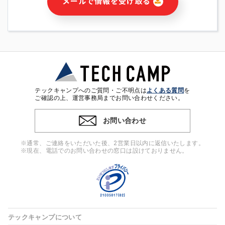
メールで情報を受け取る
・本サービス及び本サービスに関連する情報(当社及び第三者の
サービス又は商品等の広告配信・宣伝を含みますが、それらに
限定されません)の提供又はそれらに関する連絡のため
・メールマガジンその他の情報の送信
・本人(法人の場合は担当者)の行動、性別、当社ウェブサイト
内のアクセス履歴などを用いた広告の配信
・個人(法人の場合は担当者)を識別できない形式に加工した統
計情報の作成および利用
・上記の利用目的に付随する目的
テックキャンプへのご質問・ご不明点は
よくある質問
を
※上記の利用目的に基づいた本人への連絡及び配信について
ご確認の上、運営事務局までお問い合わせください。
は、電子メール等の電子媒体を含みます。
お問い合わせ
4. 個人情報の第三者提供
当社の担当者等及び本サービス利用者同士がコミュニケーショ
※通常、ご連絡をいただいた後、2営業日以内に返信いたします。
ンをとるために、氏名等の一部の情報をサービス内で使用する
※現在、電話でのお問い合わせの窓口は設けておりません。
チャットツールで発信することにより、本サービスの他の利用
者等に提供することがあります。
5. 個人情報取扱いの委託
当社は事業運営上、前項利用目的の範囲に限って個人情報を外
部に委託することがあります。この場合、個人情報保護水準の
高い委託先を選定し、個人情報の適正管理・機密保持について
テックキャンプについて