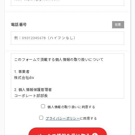
電話番号
任意
このフォームで頂戴する個人情報の取り扱いについて
1. 事業者
株式会社div
2. 個人情報保護管理者
コーポレート部部長
連絡先:メールアドレス:privacy_policy@di-v.co.jp
個人情報の取り扱いに同意する
3. 個人情報の利用目的
プライバシーポリシー
に同意する
・ご請求された資料の送付のため
・本人(法人の場合は担当者)への連絡含むお問い合わせ対応の
ため