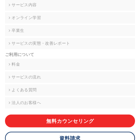
の契約を交わし、適切な管理を実施させます。
サービス内容
6. 個人情報の開示等の請求 ご本人様は、当社に対してご自身の
オンライン学習
個人情報の開示等(利用目的の通知、開示、内容の訂正・追加・
削除、利用の停止または消去、第三者への提供の停止)に関し
卒業生
て、下記の当社問合わせ窓口に申し出ることができます。その
際、当社はお客様ご本人を確認させていただいたうえで、合理
サービスの実態・改善レポート
的な期間内に対応いたします。ただし、申請が本人確認が不可
能な場合や、個人情報保護法の定める要件を満たさない場合等
ご利用について
により、ご希望に添えない場合があります。 なお、アクセスロ
グなどの個人情報以外の情報については、原則として開示等は
料金
いたしません。
サービスの流れ
【お問合せ窓口】
株式会社div 個人情報問合せ窓口
よくある質問
〒107-0052 東京都港区赤坂8-4-14 青山タワープレイス6階
メールアドレス:privacy_policy@di-v.co.jp
法人のお客様へ
7. 個人情報を提供されることの任意性について
ご本人様が当社に個人情報を提供されるかどうかは任意による
無料カウンセリング
ものです。 ただし、必要な項目をいただけない場合、適切な対
応ができない場合があります。
資料請求