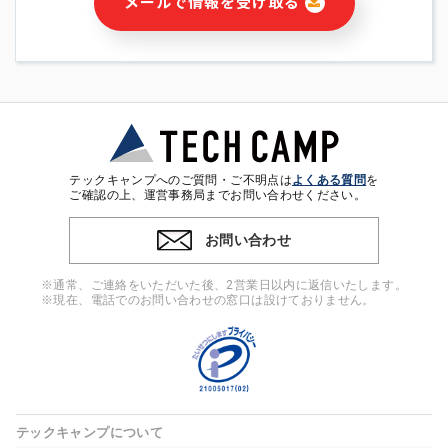
メールで情報を受け取る
・本サービス及び本サービスに関連する情報(当社及び第三者の
サービス又は商品等の広告配信・宣伝を含みますが、それらに
限定されません)の提供又はそれらに関する連絡のため
・メールマガジンその他の情報の送信
・本人(法人の場合は担当者)の行動、性別、当社ウェブサイト
内のアクセス履歴などを用いた広告の配信
・個人(法人の場合は担当者)を識別できない形式に加工した統
計情報の作成および利用
・上記の利用目的に付随する目的
テックキャンプへのご質問・ご不明点は
よくある質問
を
※上記の利用目的に基づいた本人への連絡及び配信について
ご確認の上、運営事務局までお問い合わせください。
は、電子メール等の電子媒体を含みます。
お問い合わせ
4. 個人情報の第三者提供
当社の担当者等及び本サービス利用者同士がコミュニケーショ
※通常、ご連絡をいただいた後、2営業日以内に返信いたします。
ンをとるために、氏名等の一部の情報をサービス内で使用する
※現在、電話でのお問い合わせの窓口は設けておりません。
チャットツールで発信することにより、本サービスの他の利用
者等に提供することがあります。
5. 個人情報取扱いの委託
当社は事業運営上、前項利用目的の範囲に限って個人情報を外
部に委託することがあります。この場合、個人情報保護水準の
高い委託先を選定し、個人情報の適正管理・機密保持について
テックキャンプについて