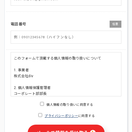
電話番号
任意
このフォームで頂戴する個人情報の取り扱いについて
1. 事業者
株式会社div
2. 個人情報保護管理者
コーポレート部部長
連絡先:メールアドレス:privacy_policy@di-v.co.jp
個人情報の取り扱いに同意する
3. 個人情報の利用目的
プライバシーポリシー
に同意する
・ご請求された資料の送付のため
・本人(法人の場合は担当者)への連絡含むお問い合わせ対応の
ため