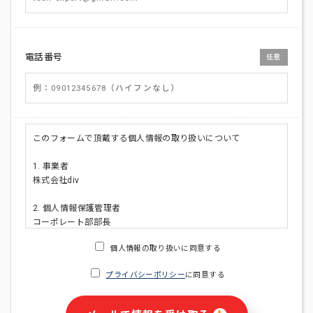
電話番号
任意
このフォームで頂戴する個人情報の取り扱いについて
1. 事業者
株式会社div
2. 個人情報保護管理者
コーポレート部部長
連絡先:メールアドレス:privacy_policy@di-v.co.jp
個人情報の取り扱いに同意する
3. 個人情報の利用目的
プライバシーポリシー
に同意する
・ご請求された資料の送付のため
・本人(法人の場合は担当者)への連絡含むお問い合わせ対応の
ため