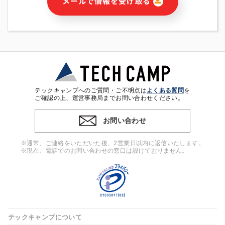
メールで情報を受け取る
・本サービス及び本サービスに関連する情報(当社及び第三者の
サービス又は商品等の広告配信・宣伝を含みますが、それらに
限定されません)の提供又はそれらに関する連絡のため
・メールマガジンその他の情報の送信
・本人(法人の場合は担当者)の行動、性別、当社ウェブサイト
内のアクセス履歴などを用いた広告の配信
・個人(法人の場合は担当者)を識別できない形式に加工した統
計情報の作成および利用
・上記の利用目的に付随する目的
テックキャンプへのご質問・ご不明点は
よくある質問
を
※上記の利用目的に基づいた本人への連絡及び配信について
ご確認の上、運営事務局までお問い合わせください。
は、電子メール等の電子媒体を含みます。
お問い合わせ
4. 個人情報の第三者提供
当社の担当者等及び本サービス利用者同士がコミュニケーショ
※通常、ご連絡をいただいた後、2営業日以内に返信いたします。
ンをとるために、氏名等の一部の情報をサービス内で使用する
※現在、電話でのお問い合わせの窓口は設けておりません。
チャットツールで発信することにより、本サービスの他の利用
者等に提供することがあります。
5. 個人情報取扱いの委託
当社は事業運営上、前項利用目的の範囲に限って個人情報を外
部に委託することがあります。この場合、個人情報保護水準の
高い委託先を選定し、個人情報の適正管理・機密保持について
テックキャンプについて