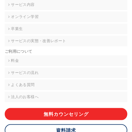
の契約を交わし、適切な管理を実施させます。
サービス内容
6. 個人情報の開示等の請求 ご本人様は、当社に対してご自身の
オンライン学習
個人情報の開示等(利用目的の通知、開示、内容の訂正・追加・
削除、利用の停止または消去、第三者への提供の停止)に関し
卒業生
て、下記の当社問合わせ窓口に申し出ることができます。その
際、当社はお客様ご本人を確認させていただいたうえで、合理
サービスの実態・改善レポート
的な期間内に対応いたします。ただし、申請が本人確認が不可
能な場合や、個人情報保護法の定める要件を満たさない場合等
ご利用について
により、ご希望に添えない場合があります。 なお、アクセスロ
グなどの個人情報以外の情報については、原則として開示等は
料金
いたしません。
サービスの流れ
【お問合せ窓口】
株式会社div 個人情報問合せ窓口
よくある質問
〒107-0052 東京都港区赤坂8-4-14 青山タワープレイス6階
メールアドレス:privacy_policy@di-v.co.jp
法人のお客様へ
7. 個人情報を提供されることの任意性について
ご本人様が当社に個人情報を提供されるかどうかは任意による
無料カウンセリング
ものです。 ただし、必要な項目をいただけない場合、適切な対
応ができない場合があります。
資料請求