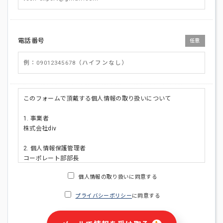
電話番号
任意
このフォームで頂戴する個人情報の取り扱いについて
1. 事業者
株式会社div
2. 個人情報保護管理者
コーポレート部部長
連絡先:メールアドレス:privacy_policy@di-v.co.jp
個人情報の取り扱いに同意する
3. 個人情報の利用目的
プライバシーポリシー
に同意する
・ご請求された資料の送付のため
・本人(法人の場合は担当者)への連絡含むお問い合わせ対応の
ため