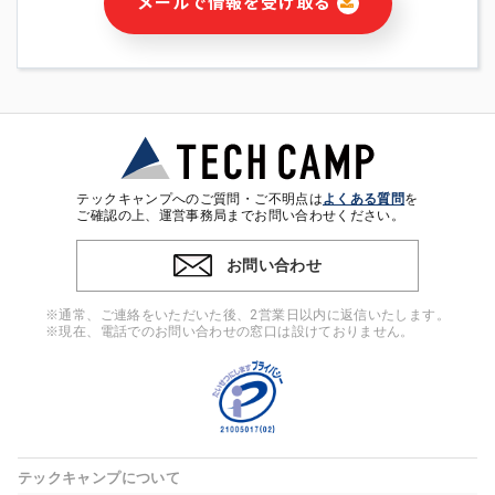
メールで情報を受け取る
・本サービス及び本サービスに関連する情報(当社及び第三者の
サービス又は商品等の広告配信・宣伝を含みますが、それらに
限定されません)の提供又はそれらに関する連絡のため
・メールマガジンその他の情報の送信
・本人(法人の場合は担当者)の行動、性別、当社ウェブサイト
内のアクセス履歴などを用いた広告の配信
・個人(法人の場合は担当者)を識別できない形式に加工した統
計情報の作成および利用
・上記の利用目的に付随する目的
テックキャンプへのご質問・ご不明点は
よくある質問
を
※上記の利用目的に基づいた本人への連絡及び配信について
ご確認の上、運営事務局までお問い合わせください。
は、電子メール等の電子媒体を含みます。
お問い合わせ
4. 個人情報の第三者提供
当社の担当者等及び本サービス利用者同士がコミュニケーショ
※通常、ご連絡をいただいた後、2営業日以内に返信いたします。
ンをとるために、氏名等の一部の情報をサービス内で使用する
※現在、電話でのお問い合わせの窓口は設けておりません。
チャットツールで発信することにより、本サービスの他の利用
者等に提供することがあります。
5. 個人情報取扱いの委託
当社は事業運営上、前項利用目的の範囲に限って個人情報を外
部に委託することがあります。この場合、個人情報保護水準の
高い委託先を選定し、個人情報の適正管理・機密保持について
テックキャンプについて