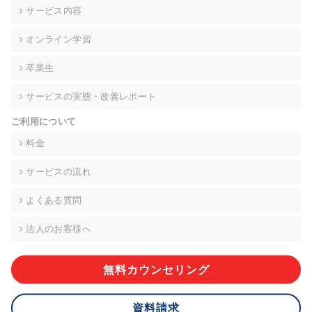
の契約を交わし、適切な管理を実施させます。
サービス内容
6. 個人情報の開示等の請求 ご本人様は、当社に対してご自身の
オンライン学習
個人情報の開示等(利用目的の通知、開示、内容の訂正・追加・
削除、利用の停止または消去、第三者への提供の停止)に関し
卒業生
て、下記の当社問合わせ窓口に申し出ることができます。その
際、当社はお客様ご本人を確認させていただいたうえで、合理
サービスの実態・改善レポート
的な期間内に対応いたします。ただし、申請が本人確認が不可
能な場合や、個人情報保護法の定める要件を満たさない場合等
ご利用について
により、ご希望に添えない場合があります。 なお、アクセスロ
グなどの個人情報以外の情報については、原則として開示等は
料金
いたしません。
サービスの流れ
【お問合せ窓口】
株式会社div 個人情報問合せ窓口
よくある質問
〒107-0052 東京都港区赤坂8-4-14 青山タワープレイス6階
メールアドレス:privacy_policy@di-v.co.jp
法人のお客様へ
7. 個人情報を提供されることの任意性について
ご本人様が当社に個人情報を提供されるかどうかは任意による
無料カウンセリング
ものです。 ただし、必要な項目をいただけない場合、適切な対
応ができない場合があります。
資料請求