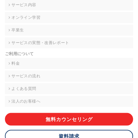
の契約を交わし、適切な管理を実施させます。
サービス内容
6. 個人情報の開示等の請求 ご本人様は、当社に対してご自身の
オンライン学習
個人情報の開示等(利用目的の通知、開示、内容の訂正・追加・
削除、利用の停止または消去、第三者への提供の停止)に関し
卒業生
て、下記の当社問合わせ窓口に申し出ることができます。その
際、当社はお客様ご本人を確認させていただいたうえで、合理
サービスの実態・改善レポート
的な期間内に対応いたします。ただし、申請が本人確認が不可
能な場合や、個人情報保護法の定める要件を満たさない場合等
ご利用について
により、ご希望に添えない場合があります。 なお、アクセスロ
グなどの個人情報以外の情報については、原則として開示等は
料金
いたしません。
サービスの流れ
【お問合せ窓口】
株式会社div 個人情報問合せ窓口
よくある質問
〒107-0052 東京都港区赤坂8-4-14 青山タワープレイス6階
メールアドレス:privacy_policy@di-v.co.jp
法人のお客様へ
7. 個人情報を提供されることの任意性について
ご本人様が当社に個人情報を提供されるかどうかは任意による
無料カウンセリング
ものです。 ただし、必要な項目をいただけない場合、適切な対
応ができない場合があります。
資料請求