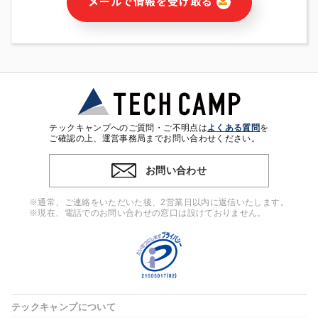
メールで情報を受け取る
・本サービス及び本サービスに関連する情報(当社及び第三者の
サービス又は商品等の広告配信・宣伝を含みますが、それらに
限定されません)の提供又はそれらに関する連絡のため
・メールマガジンその他の情報の送信
・本人(法人の場合は担当者)の行動、性別、当社ウェブサイト
内のアクセス履歴などを用いた広告の配信
・個人(法人の場合は担当者)を識別できない形式に加工した統
計情報の作成および利用
・上記の利用目的に付随する目的
テックキャンプへのご質問・ご不明点は
よくある質問
を
※上記の利用目的に基づいた本人への連絡及び配信について
ご確認の上、運営事務局までお問い合わせください。
は、電子メール等の電子媒体を含みます。
お問い合わせ
4. 個人情報の第三者提供
当社の担当者等及び本サービス利用者同士がコミュニケーショ
※通常、ご連絡をいただいた後、2営業日以内に返信いたします。
ンをとるために、氏名等の一部の情報をサービス内で使用する
※現在、電話でのお問い合わせの窓口は設けておりません。
チャットツールで発信することにより、本サービスの他の利用
者等に提供することがあります。
5. 個人情報取扱いの委託
当社は事業運営上、前項利用目的の範囲に限って個人情報を外
部に委託することがあります。この場合、個人情報保護水準の
高い委託先を選定し、個人情報の適正管理・機密保持について
テックキャンプについて