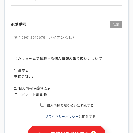
電話番号
任意
このフォームで頂戴する個人情報の取り扱いについて
1. 事業者
株式会社div
2. 個人情報保護管理者
コーポレート部部長
連絡先:メールアドレス:privacy_policy@di-v.co.jp
個人情報の取り扱いに同意する
3. 個人情報の利用目的
プライバシーポリシー
に同意する
・ご請求された資料の送付のため
・本人(法人の場合は担当者)への連絡含むお問い合わせ対応の
ため