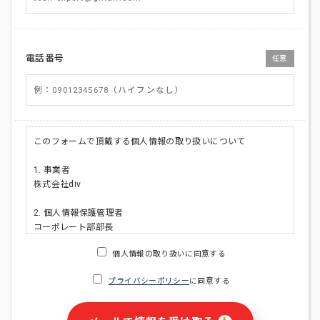
電話番号
任意
このフォームで頂戴する個人情報の取り扱いについて
1. 事業者
株式会社div
2. 個人情報保護管理者
コーポレート部部長
連絡先:メールアドレス:privacy_policy@di-v.co.jp
個人情報の取り扱いに同意する
3. 個人情報の利用目的
プライバシーポリシー
に同意する
・ご請求された資料の送付のため
・本人(法人の場合は担当者)への連絡含むお問い合わせ対応の
ため