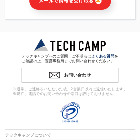
メールで情報を受け取る
・本サービス及び本サービスに関連する情報(当社及び第三者の
サービス又は商品等の広告配信・宣伝を含みますが、それらに
限定されません)の提供又はそれらに関する連絡のため
・メールマガジンその他の情報の送信
・本人(法人の場合は担当者)の行動、性別、当社ウェブサイト
内のアクセス履歴などを用いた広告の配信
・個人(法人の場合は担当者)を識別できない形式に加工した統
計情報の作成および利用
・上記の利用目的に付随する目的
テックキャンプへのご質問・ご不明点は
よくある質問
を
※上記の利用目的に基づいた本人への連絡及び配信について
ご確認の上、運営事務局までお問い合わせください。
は、電子メール等の電子媒体を含みます。
お問い合わせ
4. 個人情報の第三者提供
当社の担当者等及び本サービス利用者同士がコミュニケーショ
※通常、ご連絡をいただいた後、2営業日以内に返信いたします。
ンをとるために、氏名等の一部の情報をサービス内で使用する
※現在、電話でのお問い合わせの窓口は設けておりません。
チャットツールで発信することにより、本サービスの他の利用
者等に提供することがあります。
5. 個人情報取扱いの委託
当社は事業運営上、前項利用目的の範囲に限って個人情報を外
部に委託することがあります。この場合、個人情報保護水準の
高い委託先を選定し、個人情報の適正管理・機密保持について
テックキャンプについて