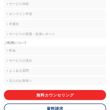
の契約を交わし、適切な管理を実施させます。
サービス内容
6. 個人情報の開示等の請求 ご本人様は、当社に対してご自身の
オンライン学習
個人情報の開示等(利用目的の通知、開示、内容の訂正・追加・
削除、利用の停止または消去、第三者への提供の停止)に関し
卒業生
て、下記の当社問合わせ窓口に申し出ることができます。その
際、当社はお客様ご本人を確認させていただいたうえで、合理
サービスの実態・改善レポート
的な期間内に対応いたします。ただし、申請が本人確認が不可
能な場合や、個人情報保護法の定める要件を満たさない場合等
ご利用について
により、ご希望に添えない場合があります。 なお、アクセスロ
グなどの個人情報以外の情報については、原則として開示等は
料金
いたしません。
サービスの流れ
【お問合せ窓口】
株式会社div 個人情報問合せ窓口
よくある質問
〒107-0052 東京都港区赤坂8-4-14 青山タワープレイス6階
メールアドレス:privacy_policy@di-v.co.jp
法人のお客様へ
7. 個人情報を提供されることの任意性について
ご本人様が当社に個人情報を提供されるかどうかは任意による
無料カウンセリング
ものです。 ただし、必要な項目をいただけない場合、適切な対
応ができない場合があります。
資料請求