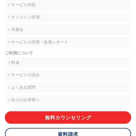
の契約を交わし、適切な管理を実施させます。
サービス内容
6. 個人情報の開示等の請求 ご本人様は、当社に対してご自身の
オンライン学習
個人情報の開示等(利用目的の通知、開示、内容の訂正・追加・
削除、利用の停止または消去、第三者への提供の停止)に関し
卒業生
て、下記の当社問合わせ窓口に申し出ることができます。その
際、当社はお客様ご本人を確認させていただいたうえで、合理
サービスの実態・改善レポート
的な期間内に対応いたします。ただし、申請が本人確認が不可
能な場合や、個人情報保護法の定める要件を満たさない場合等
ご利用について
により、ご希望に添えない場合があります。 なお、アクセスロ
グなどの個人情報以外の情報については、原則として開示等は
料金
いたしません。
サービスの流れ
【お問合せ窓口】
株式会社div 個人情報問合せ窓口
よくある質問
〒107-0052 東京都港区赤坂8-4-14 青山タワープレイス6階
メールアドレス:privacy_policy@di-v.co.jp
法人のお客様へ
7. 個人情報を提供されることの任意性について
ご本人様が当社に個人情報を提供されるかどうかは任意による
無料カウンセリング
ものです。 ただし、必要な項目をいただけない場合、適切な対
応ができない場合があります。
資料請求