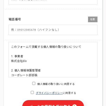
電話番号
任意
このフォームで頂戴する個人情報の取り扱いについて
1. 事業者
株式会社div
2. 個人情報保護管理者
コーポレート部部長
連絡先:メールアドレス:privacy_policy@di-v.co.jp
個人情報の取り扱いに同意する
3. 個人情報の利用目的
プライバシーポリシー
に同意する
・ご請求された資料の送付のため
・本人(法人の場合は担当者)への連絡含むお問い合わせ対応の
ため