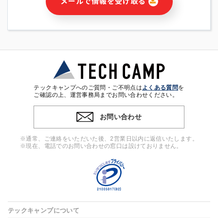
メールで情報を受け取る
・本サービス及び本サービスに関連する情報(当社及び第三者の
サービス又は商品等の広告配信・宣伝を含みますが、それらに
限定されません)の提供又はそれらに関する連絡のため
・メールマガジンその他の情報の送信
・本人(法人の場合は担当者)の行動、性別、当社ウェブサイト
内のアクセス履歴などを用いた広告の配信
・個人(法人の場合は担当者)を識別できない形式に加工した統
計情報の作成および利用
・上記の利用目的に付随する目的
テックキャンプへのご質問・ご不明点は
よくある質問
を
※上記の利用目的に基づいた本人への連絡及び配信について
ご確認の上、運営事務局までお問い合わせください。
は、電子メール等の電子媒体を含みます。
お問い合わせ
4. 個人情報の第三者提供
当社の担当者等及び本サービス利用者同士がコミュニケーショ
※通常、ご連絡をいただいた後、2営業日以内に返信いたします。
ンをとるために、氏名等の一部の情報をサービス内で使用する
※現在、電話でのお問い合わせの窓口は設けておりません。
チャットツールで発信することにより、本サービスの他の利用
者等に提供することがあります。
5. 個人情報取扱いの委託
当社は事業運営上、前項利用目的の範囲に限って個人情報を外
部に委託することがあります。この場合、個人情報保護水準の
高い委託先を選定し、個人情報の適正管理・機密保持について
テックキャンプについて