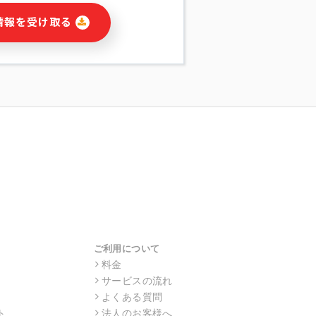
に関連する情報(当社及び第三者のサー
情報を受け取る
宣伝を含みますが、それらに限定されま
する連絡のため
報の送信
の行動、性別、当社ウェブサイト内のア
の配信
を識別できない形式に加工した統計情報
目的
本人への連絡及び配信については、電子
す。
ス利用者同士がコミュニケーションをと
報をサービス内で使用するチャットツー
サービスの他の利用者等に提供すること
ご利用について
料金
サービスの流れ
目的の範囲に限って個人情報を外部に委
場合、個人情報保護水準の高い委託先を
よくある質問
・機密保持についての契約を交わし、適
ト
法人のお客様へ