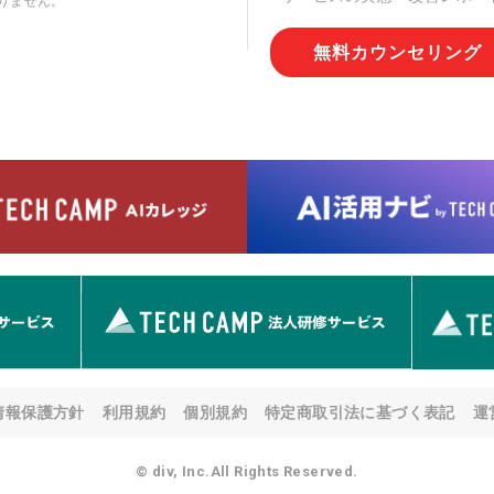
りません。
切な管理を実施させます。
無料カウンセリング
6. 個人情報の開示等の請求
情報の開示等(利用目的の通
用の停止または消去、第三者
問合わせ窓口に申し出ること
人を確認させていただいたう
す。ただし、申請が本人確認
める要件を満たさない場合等
す。 なお、アクセスログな
として開示等はいたしません
【お問合せ窓口】
株式会社div 個人情報問合せ
〒107-0052 東京都港区赤坂
メールアドレス:privacy_policy@
7. 個人情報を提供されるこ
ご本人様が当社に個人情報を
情報保護方針
利用規約
個別規約
特定商取引法に基づく表記
運
す。 ただし、必要な項目を
い場合があります。
© div, Inc.All Rights Reserved.