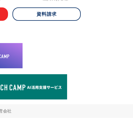
資料請求
 ご本人様は、当社に対してご自身の個人
知、開示、内容の訂正・追加・削除、利
への提供の停止)に関して、下記の当社
ができます。その際、当社はお客様ご本
えで、合理的な期間内に対応いたしま
が不可能な場合や、個人情報保護法の定
により、ご希望に添えない場合がありま
どの個人情報以外の情報については、原則
。
窓口
8-4-14 青山タワープレイス6階
di-v.co.jp
との任意性について
提供されるかどうかは任意によるもので
営会社
いただけない場合、適切な対応ができな