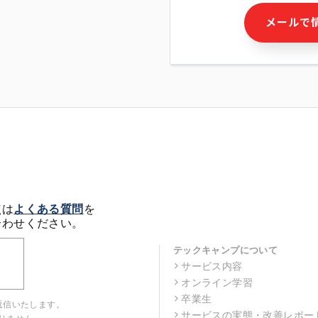
・本サービス及び本サービス
メールで
ビス又は商品等の広告配信・
せん)の提供又はそれらに関
・メールマガジンその他の情
・本人(法人の場合は担当者)
クセス履歴などを用いた広告
・個人(法人の場合は担当者)
の作成および利用
・上記の利用目的に付随する
※上記の利用目的に基づいた
メール等の電子媒体を含みま
4. 個人情報の第三者提供
当社の担当者等及び本サービ
点は
よくある質問
を
るために、氏名等の一部の情
合わせください。
ルで発信することにより、本
があります。
テックキャンプについて
サービス内容
5. 個人情報取扱いの委託
オンライン学習
当社は事業運営上、前項利用
託することがあります。この
卒業生
返信いたします。
選定し、個人情報の適正管理
サービスの実態・改善レポー