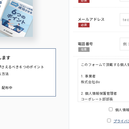
必須
メールアドレス
必須
電話番号
任意
します
このフォームで頂戴する個人
押さえるべき６つのポイント
る方法
1. 事業者
株式会社div
」配布中
2. 個人情報保護管理者
コーポレート部部長
連絡先:メールアドレス:privacy_po
個人情
3. 個人情報の利用目的
プライバ
・ご請求された資料の送付の
・本人(法人の場合は担当者)