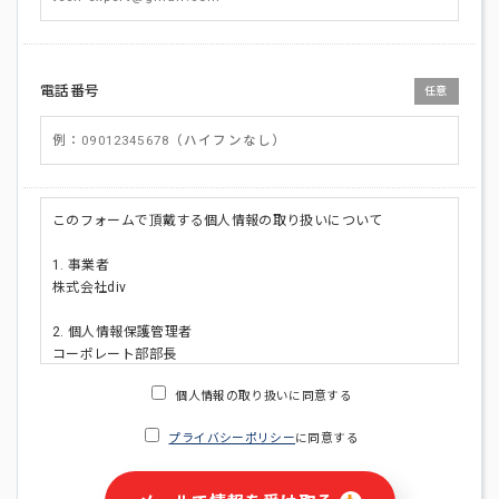
電話番号
任意
このフォームで頂戴する個人情報の取り扱いについて
1. 事業者
株式会社div
2. 個人情報保護管理者
コーポレート部部長
連絡先:メールアドレス:privacy_policy@di-v.co.jp
個人情報の取り扱いに同意する
3. 個人情報の利用目的
プライバシーポリシー
に同意する
・ご請求された資料の送付のため
・本人(法人の場合は担当者)への連絡含むお問い合わせ対応の
ため