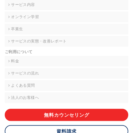
の契約を交わし、適切な管理を実施させます。
サービス内容
6. 個人情報の開示等の請求 ご本人様は、当社に対してご自身の
オンライン学習
個人情報の開示等(利用目的の通知、開示、内容の訂正・追加・
削除、利用の停止または消去、第三者への提供の停止)に関し
卒業生
て、下記の当社問合わせ窓口に申し出ることができます。その
際、当社はお客様ご本人を確認させていただいたうえで、合理
サービスの実態・改善レポート
的な期間内に対応いたします。ただし、申請が本人確認が不可
能な場合や、個人情報保護法の定める要件を満たさない場合等
ご利用について
により、ご希望に添えない場合があります。 なお、アクセスロ
グなどの個人情報以外の情報については、原則として開示等は
料金
いたしません。
サービスの流れ
【お問合せ窓口】
株式会社div 個人情報問合せ窓口
よくある質問
〒107-0052 東京都港区赤坂8-4-14 青山タワープレイス6階
メールアドレス:privacy_policy@di-v.co.jp
法人のお客様へ
7. 個人情報を提供されることの任意性について
ご本人様が当社に個人情報を提供されるかどうかは任意による
無料カウンセリング
ものです。 ただし、必要な項目をいただけない場合、適切な対
応ができない場合があります。
資料請求