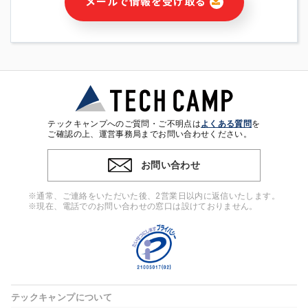
メールで情報を受け取る
・本サービス及び本サービスに関連する情報(当社及び第三者の
サービス又は商品等の広告配信・宣伝を含みますが、それらに
限定されません)の提供又はそれらに関する連絡のため
・メールマガジンその他の情報の送信
・本人(法人の場合は担当者)の行動、性別、当社ウェブサイト
内のアクセス履歴などを用いた広告の配信
・個人(法人の場合は担当者)を識別できない形式に加工した統
計情報の作成および利用
・上記の利用目的に付随する目的
テックキャンプへのご質問・ご不明点は
よくある質問
を
※上記の利用目的に基づいた本人への連絡及び配信について
ご確認の上、運営事務局までお問い合わせください。
は、電子メール等の電子媒体を含みます。
お問い合わせ
4. 個人情報の第三者提供
当社の担当者等及び本サービス利用者同士がコミュニケーショ
※通常、ご連絡をいただいた後、2営業日以内に返信いたします。
ンをとるために、氏名等の一部の情報をサービス内で使用する
※現在、電話でのお問い合わせの窓口は設けておりません。
チャットツールで発信することにより、本サービスの他の利用
者等に提供することがあります。
5. 個人情報取扱いの委託
当社は事業運営上、前項利用目的の範囲に限って個人情報を外
部に委託することがあります。この場合、個人情報保護水準の
高い委託先を選定し、個人情報の適正管理・機密保持について
テックキャンプについて