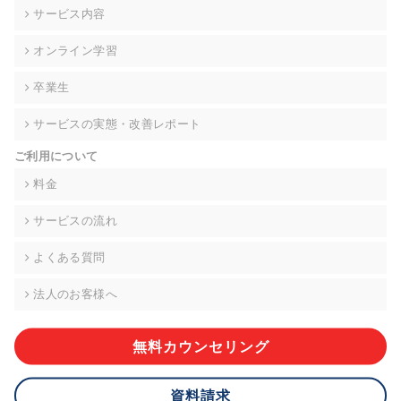
の契約を交わし、適切な管理を実施させます。
サービス内容
6. 個人情報の開示等の請求 ご本人様は、当社に対してご自身の
オンライン学習
個人情報の開示等(利用目的の通知、開示、内容の訂正・追加・
削除、利用の停止または消去、第三者への提供の停止)に関し
卒業生
て、下記の当社問合わせ窓口に申し出ることができます。その
際、当社はお客様ご本人を確認させていただいたうえで、合理
サービスの実態・改善レポート
的な期間内に対応いたします。ただし、申請が本人確認が不可
能な場合や、個人情報保護法の定める要件を満たさない場合等
ご利用について
により、ご希望に添えない場合があります。 なお、アクセスロ
グなどの個人情報以外の情報については、原則として開示等は
料金
いたしません。
サービスの流れ
【お問合せ窓口】
株式会社div 個人情報問合せ窓口
よくある質問
〒107-0052 東京都港区赤坂8-4-14 青山タワープレイス6階
メールアドレス:privacy_policy@di-v.co.jp
法人のお客様へ
7. 個人情報を提供されることの任意性について
ご本人様が当社に個人情報を提供されるかどうかは任意による
無料カウンセリング
ものです。 ただし、必要な項目をいただけない場合、適切な対
応ができない場合があります。
資料請求