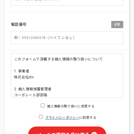
電話番号
任意
このフォームで頂戴する個人情報の取り扱いについて
1. 事業者
株式会社div
2. 個人情報保護管理者
コーポレート部部長
連絡先:メールアドレス:privacy_policy@di-v.co.jp
個人情報の取り扱いに同意する
3. 個人情報の利用目的
プライバシーポリシー
に同意する
・ご請求された資料の送付のため
・本人(法人の場合は担当者)への連絡含むお問い合わせ対応の
ため