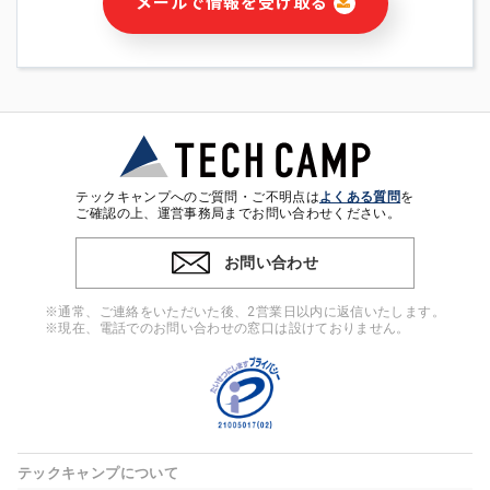
メールで情報を受け取る
・本サービス及び本サービスに関連する情報(当社及び第三者の
サービス又は商品等の広告配信・宣伝を含みますが、それらに
限定されません)の提供又はそれらに関する連絡のため
・メールマガジンその他の情報の送信
・本人(法人の場合は担当者)の行動、性別、当社ウェブサイト
内のアクセス履歴などを用いた広告の配信
・個人(法人の場合は担当者)を識別できない形式に加工した統
計情報の作成および利用
・上記の利用目的に付随する目的
テックキャンプへのご質問・ご不明点は
よくある質問
を
※上記の利用目的に基づいた本人への連絡及び配信について
ご確認の上、運営事務局までお問い合わせください。
は、電子メール等の電子媒体を含みます。
お問い合わせ
4. 個人情報の第三者提供
当社の担当者等及び本サービス利用者同士がコミュニケーショ
※通常、ご連絡をいただいた後、2営業日以内に返信いたします。
ンをとるために、氏名等の一部の情報をサービス内で使用する
※現在、電話でのお問い合わせの窓口は設けておりません。
チャットツールで発信することにより、本サービスの他の利用
者等に提供することがあります。
5. 個人情報取扱いの委託
当社は事業運営上、前項利用目的の範囲に限って個人情報を外
部に委託することがあります。この場合、個人情報保護水準の
高い委託先を選定し、個人情報の適正管理・機密保持について
テックキャンプについて