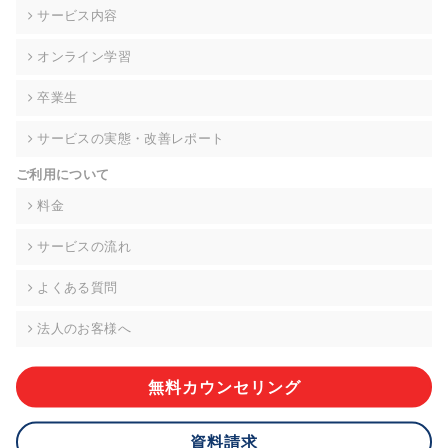
の契約を交わし、適切な管理を実施させます。
サービス内容
6. 個人情報の開示等の請求 ご本人様は、当社に対してご自身の
オンライン学習
個人情報の開示等(利用目的の通知、開示、内容の訂正・追加・
削除、利用の停止または消去、第三者への提供の停止)に関し
卒業生
て、下記の当社問合わせ窓口に申し出ることができます。その
際、当社はお客様ご本人を確認させていただいたうえで、合理
サービスの実態・改善レポート
的な期間内に対応いたします。ただし、申請が本人確認が不可
能な場合や、個人情報保護法の定める要件を満たさない場合等
ご利用について
により、ご希望に添えない場合があります。 なお、アクセスロ
グなどの個人情報以外の情報については、原則として開示等は
料金
いたしません。
サービスの流れ
【お問合せ窓口】
株式会社div 個人情報問合せ窓口
よくある質問
〒107-0052 東京都港区赤坂8-4-14 青山タワープレイス6階
メールアドレス:privacy_policy@di-v.co.jp
法人のお客様へ
7. 個人情報を提供されることの任意性について
ご本人様が当社に個人情報を提供されるかどうかは任意による
無料カウンセリング
ものです。 ただし、必要な項目をいただけない場合、適切な対
応ができない場合があります。
資料請求