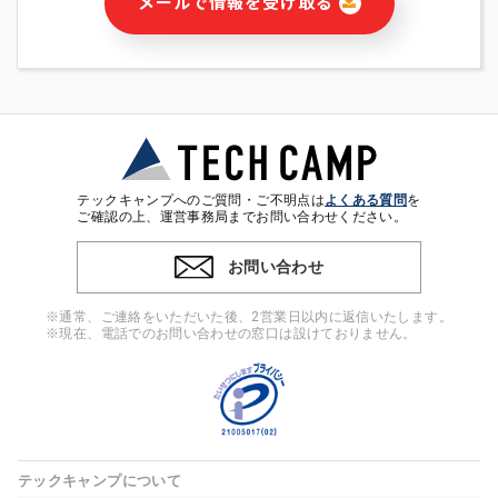
メールで情報を受け取る
・本サービス及び本サービスに関連する情報(当社及び第三者の
サービス又は商品等の広告配信・宣伝を含みますが、それらに
限定されません)の提供又はそれらに関する連絡のため
・メールマガジンその他の情報の送信
・本人(法人の場合は担当者)の行動、性別、当社ウェブサイト
内のアクセス履歴などを用いた広告の配信
・個人(法人の場合は担当者)を識別できない形式に加工した統
計情報の作成および利用
・上記の利用目的に付随する目的
テックキャンプへのご質問・ご不明点は
よくある質問
を
※上記の利用目的に基づいた本人への連絡及び配信について
ご確認の上、運営事務局までお問い合わせください。
は、電子メール等の電子媒体を含みます。
お問い合わせ
4. 個人情報の第三者提供
当社の担当者等及び本サービス利用者同士がコミュニケーショ
※通常、ご連絡をいただいた後、2営業日以内に返信いたします。
ンをとるために、氏名等の一部の情報をサービス内で使用する
※現在、電話でのお問い合わせの窓口は設けておりません。
チャットツールで発信することにより、本サービスの他の利用
者等に提供することがあります。
5. 個人情報取扱いの委託
当社は事業運営上、前項利用目的の範囲に限って個人情報を外
部に委託することがあります。この場合、個人情報保護水準の
高い委託先を選定し、個人情報の適正管理・機密保持について
テックキャンプについて