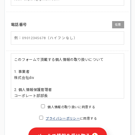
電話番号
任意
このフォームで頂戴する個人情報の取り扱いについて
1. 事業者
株式会社div
2. 個人情報保護管理者
コーポレート部部長
連絡先:メールアドレス:privacy_policy@di-v.co.jp
個人情報の取り扱いに同意する
3. 個人情報の利用目的
プライバシーポリシー
に同意する
・ご請求された資料の送付のため
・本人(法人の場合は担当者)への連絡含むお問い合わせ対応の
ため