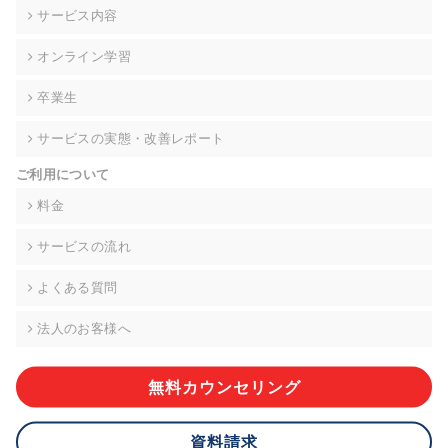
の契約を交わし、適切な管理を実施させます。
サービス内容
6. 個人情報の開示等の請求 ご本人様は、当社に対してご自身の
オンライン学習
個人情報の開示等(利用目的の通知、開示、内容の訂正・追加・
削除、利用の停止または消去、第三者への提供の停止)に関し
卒業生
て、下記の当社問合わせ窓口に申し出ることができます。その
際、当社はお客様ご本人を確認させていただいたうえで、合理
サービスの実態・改善レポート
的な期間内に対応いたします。ただし、申請が本人確認が不可
能な場合や、個人情報保護法の定める要件を満たさない場合等
ご利用について
により、ご希望に添えない場合があります。 なお、アクセスロ
グなどの個人情報以外の情報については、原則として開示等は
料金
いたしません。
サービスの流れ
【お問合せ窓口】
株式会社div 個人情報問合せ窓口
よくある質問
〒107-0052 東京都港区赤坂8-4-14 青山タワープレイス6階
メールアドレス:privacy_policy@di-v.co.jp
法人のお客様へ
7. 個人情報を提供されることの任意性について
ご本人様が当社に個人情報を提供されるかどうかは任意による
無料カウンセリング
ものです。 ただし、必要な項目をいただけない場合、適切な対
応ができない場合があります。
資料請求