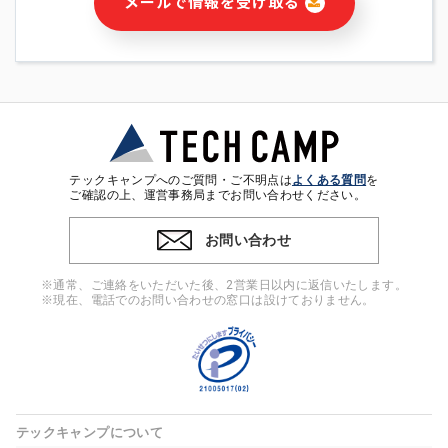
メールで情報を受け取る
・本サービス及び本サービスに関連する情報(当社及び第三者の
サービス又は商品等の広告配信・宣伝を含みますが、それらに
限定されません)の提供又はそれらに関する連絡のため
・メールマガジンその他の情報の送信
・本人(法人の場合は担当者)の行動、性別、当社ウェブサイト
内のアクセス履歴などを用いた広告の配信
・個人(法人の場合は担当者)を識別できない形式に加工した統
計情報の作成および利用
・上記の利用目的に付随する目的
テックキャンプへのご質問・ご不明点は
よくある質問
を
※上記の利用目的に基づいた本人への連絡及び配信について
ご確認の上、運営事務局までお問い合わせください。
は、電子メール等の電子媒体を含みます。
お問い合わせ
4. 個人情報の第三者提供
当社の担当者等及び本サービス利用者同士がコミュニケーショ
※通常、ご連絡をいただいた後、2営業日以内に返信いたします。
ンをとるために、氏名等の一部の情報をサービス内で使用する
※現在、電話でのお問い合わせの窓口は設けておりません。
チャットツールで発信することにより、本サービスの他の利用
者等に提供することがあります。
5. 個人情報取扱いの委託
当社は事業運営上、前項利用目的の範囲に限って個人情報を外
部に委託することがあります。この場合、個人情報保護水準の
高い委託先を選定し、個人情報の適正管理・機密保持について
テックキャンプについて