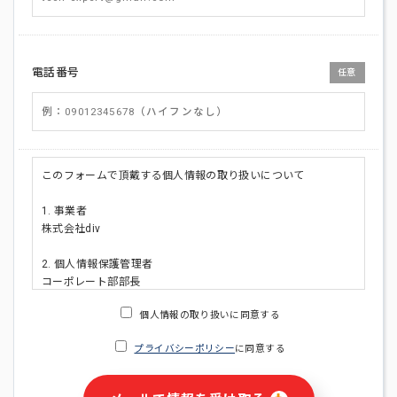
電話番号
任意
このフォームで頂戴する個人情報の取り扱いについて
1. 事業者
株式会社div
2. 個人情報保護管理者
コーポレート部部長
連絡先:メールアドレス:privacy_policy@di-v.co.jp
個人情報の取り扱いに同意する
3. 個人情報の利用目的
プライバシーポリシー
に同意する
・ご請求された資料の送付のため
・本人(法人の場合は担当者)への連絡含むお問い合わせ対応の
ため