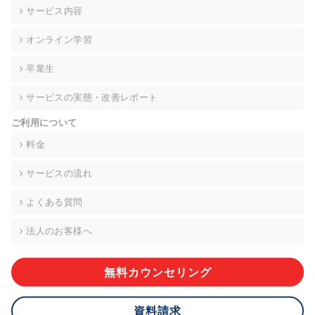
の契約を交わし、適切な管理を実施させます。
サービス内容
6. 個人情報の開示等の請求 ご本人様は、当社に対してご自身の
オンライン学習
個人情報の開示等(利用目的の通知、開示、内容の訂正・追加・
削除、利用の停止または消去、第三者への提供の停止)に関し
卒業生
て、下記の当社問合わせ窓口に申し出ることができます。その
際、当社はお客様ご本人を確認させていただいたうえで、合理
サービスの実態・改善レポート
的な期間内に対応いたします。ただし、申請が本人確認が不可
能な場合や、個人情報保護法の定める要件を満たさない場合等
ご利用について
により、ご希望に添えない場合があります。 なお、アクセスロ
グなどの個人情報以外の情報については、原則として開示等は
料金
いたしません。
サービスの流れ
【お問合せ窓口】
株式会社div 個人情報問合せ窓口
よくある質問
〒107-0052 東京都港区赤坂8-4-14 青山タワープレイス6階
メールアドレス:privacy_policy@di-v.co.jp
法人のお客様へ
7. 個人情報を提供されることの任意性について
ご本人様が当社に個人情報を提供されるかどうかは任意による
無料カウンセリング
ものです。 ただし、必要な項目をいただけない場合、適切な対
応ができない場合があります。
資料請求