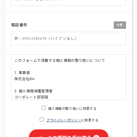
電話番号
任意
このフォームで頂戴する個人情報の取り扱いについて
1. 事業者
株式会社div
2. 個人情報保護管理者
コーポレート部部長
連絡先:メールアドレス:privacy_policy@di-v.co.jp
個人情報の取り扱いに同意する
3. 個人情報の利用目的
プライバシーポリシー
に同意する
・ご請求された資料の送付のため
・本人(法人の場合は担当者)への連絡含むお問い合わせ対応の
ため