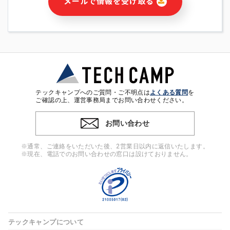
メールで情報を受け取る
・本サービス及び本サービスに関連する情報(当社及び第三者の
サービス又は商品等の広告配信・宣伝を含みますが、それらに
限定されません)の提供又はそれらに関する連絡のため
・メールマガジンその他の情報の送信
・本人(法人の場合は担当者)の行動、性別、当社ウェブサイト
内のアクセス履歴などを用いた広告の配信
・個人(法人の場合は担当者)を識別できない形式に加工した統
計情報の作成および利用
・上記の利用目的に付随する目的
テックキャンプへのご質問・ご不明点は
よくある質問
を
※上記の利用目的に基づいた本人への連絡及び配信について
ご確認の上、運営事務局までお問い合わせください。
は、電子メール等の電子媒体を含みます。
お問い合わせ
4. 個人情報の第三者提供
当社の担当者等及び本サービス利用者同士がコミュニケーショ
※通常、ご連絡をいただいた後、2営業日以内に返信いたします。
ンをとるために、氏名等の一部の情報をサービス内で使用する
※現在、電話でのお問い合わせの窓口は設けておりません。
チャットツールで発信することにより、本サービスの他の利用
者等に提供することがあります。
5. 個人情報取扱いの委託
当社は事業運営上、前項利用目的の範囲に限って個人情報を外
部に委託することがあります。この場合、個人情報保護水準の
高い委託先を選定し、個人情報の適正管理・機密保持について
テックキャンプについて