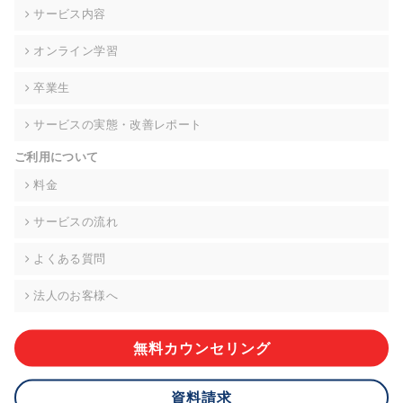
の契約を交わし、適切な管理を実施させます。
サービス内容
6. 個人情報の開示等の請求 ご本人様は、当社に対してご自身の
オンライン学習
個人情報の開示等(利用目的の通知、開示、内容の訂正・追加・
削除、利用の停止または消去、第三者への提供の停止)に関し
卒業生
て、下記の当社問合わせ窓口に申し出ることができます。その
際、当社はお客様ご本人を確認させていただいたうえで、合理
サービスの実態・改善レポート
的な期間内に対応いたします。ただし、申請が本人確認が不可
能な場合や、個人情報保護法の定める要件を満たさない場合等
ご利用について
により、ご希望に添えない場合があります。 なお、アクセスロ
グなどの個人情報以外の情報については、原則として開示等は
料金
いたしません。
サービスの流れ
【お問合せ窓口】
株式会社div 個人情報問合せ窓口
よくある質問
〒107-0052 東京都港区赤坂8-4-14 青山タワープレイス6階
メールアドレス:privacy_policy@di-v.co.jp
法人のお客様へ
7. 個人情報を提供されることの任意性について
ご本人様が当社に個人情報を提供されるかどうかは任意による
無料カウンセリング
ものです。 ただし、必要な項目をいただけない場合、適切な対
応ができない場合があります。
資料請求