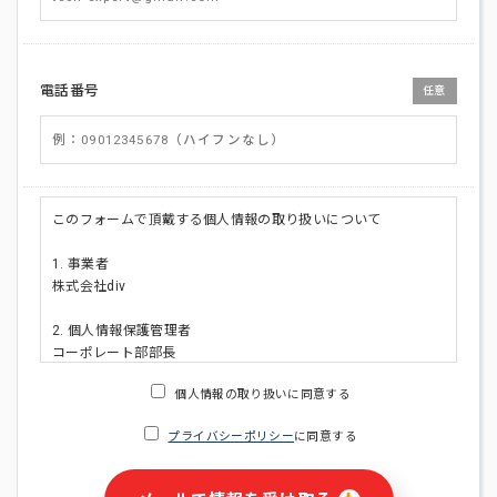
電話番号
任意
このフォームで頂戴する個人情報の取り扱いについて
1. 事業者
株式会社div
2. 個人情報保護管理者
コーポレート部部長
連絡先:メールアドレス:privacy_policy@di-v.co.jp
個人情報の取り扱いに同意する
3. 個人情報の利用目的
プライバシーポリシー
に同意する
・ご請求された資料の送付のため
・本人(法人の場合は担当者)への連絡含むお問い合わせ対応の
ため