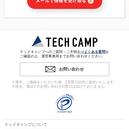
メールで情報を受け取る
・本サービス及び本サービスに関連する情報(当社及び第三者の
サービス又は商品等の広告配信・宣伝を含みますが、それらに
限定されません)の提供又はそれらに関する連絡のため
・メールマガジンその他の情報の送信
・本人(法人の場合は担当者)の行動、性別、当社ウェブサイト
内のアクセス履歴などを用いた広告の配信
・個人(法人の場合は担当者)を識別できない形式に加工した統
計情報の作成および利用
・上記の利用目的に付随する目的
テックキャンプへのご質問・ご不明点は
よくある質問
を
※上記の利用目的に基づいた本人への連絡及び配信について
ご確認の上、運営事務局までお問い合わせください。
は、電子メール等の電子媒体を含みます。
お問い合わせ
4. 個人情報の第三者提供
当社の担当者等及び本サービス利用者同士がコミュニケーショ
※通常、ご連絡をいただいた後、2営業日以内に返信いたします。
ンをとるために、氏名等の一部の情報をサービス内で使用する
※現在、電話でのお問い合わせの窓口は設けておりません。
チャットツールで発信することにより、本サービスの他の利用
者等に提供することがあります。
5. 個人情報取扱いの委託
当社は事業運営上、前項利用目的の範囲に限って個人情報を外
部に委託することがあります。この場合、個人情報保護水準の
高い委託先を選定し、個人情報の適正管理・機密保持について
テックキャンプについて