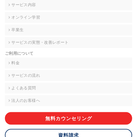
の契約を交わし、適切な管理を実施させます。
サービス内容
6. 個人情報の開示等の請求 ご本人様は、当社に対してご自身の
オンライン学習
個人情報の開示等(利用目的の通知、開示、内容の訂正・追加・
削除、利用の停止または消去、第三者への提供の停止)に関し
卒業生
て、下記の当社問合わせ窓口に申し出ることができます。その
際、当社はお客様ご本人を確認させていただいたうえで、合理
サービスの実態・改善レポート
的な期間内に対応いたします。ただし、申請が本人確認が不可
能な場合や、個人情報保護法の定める要件を満たさない場合等
ご利用について
により、ご希望に添えない場合があります。 なお、アクセスロ
グなどの個人情報以外の情報については、原則として開示等は
料金
いたしません。
サービスの流れ
【お問合せ窓口】
株式会社div 個人情報問合せ窓口
よくある質問
〒107-0052 東京都港区赤坂8-4-14 青山タワープレイス6階
メールアドレス:privacy_policy@di-v.co.jp
法人のお客様へ
7. 個人情報を提供されることの任意性について
ご本人様が当社に個人情報を提供されるかどうかは任意による
無料カウンセリング
ものです。 ただし、必要な項目をいただけない場合、適切な対
応ができない場合があります。
資料請求