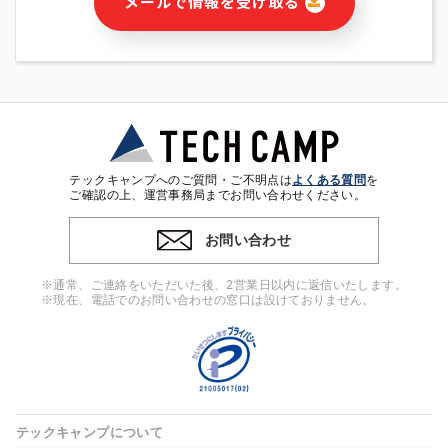
メールで情報を受け取る
・本サービス及び本サービスに関連する情報(当社及び第三者の
サービス又は商品等の広告配信・宣伝を含みますが、それらに
限定されません)の提供又はそれらに関する連絡のため
・メールマガジンその他の情報の送信
・本人(法人の場合は担当者)の行動、性別、当社ウェブサイト
内のアクセス履歴などを用いた広告の配信
・個人(法人の場合は担当者)を識別できない形式に加工した統
計情報の作成および利用
・上記の利用目的に付随する目的
テックキャンプへのご質問・ご不明点は
よくある質問
を
※上記の利用目的に基づいた本人への連絡及び配信について
ご確認の上、運営事務局までお問い合わせください。
は、電子メール等の電子媒体を含みます。
お問い合わせ
4. 個人情報の第三者提供
当社の担当者等及び本サービス利用者同士がコミュニケーショ
※通常、ご連絡をいただいた後、2営業日以内に返信いたします。
ンをとるために、氏名等の一部の情報をサービス内で使用する
※現在、電話でのお問い合わせの窓口は設けておりません。
チャットツールで発信することにより、本サービスの他の利用
者等に提供することがあります。
5. 個人情報取扱いの委託
当社は事業運営上、前項利用目的の範囲に限って個人情報を外
部に委託することがあります。この場合、個人情報保護水準の
高い委託先を選定し、個人情報の適正管理・機密保持について
テックキャンプについて