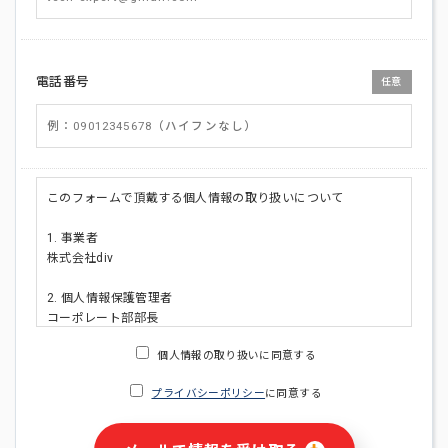
電話番号
任意
このフォームで頂戴する個人情報の取り扱いについて
1. 事業者
株式会社div
2. 個人情報保護管理者
コーポレート部部長
連絡先:メールアドレス:privacy_policy@di-v.co.jp
個人情報の取り扱いに同意する
3. 個人情報の利用目的
プライバシーポリシー
に同意する
・ご請求された資料の送付のため
・本人(法人の場合は担当者)への連絡含むお問い合わせ対応の
ため