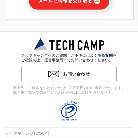
メールで情報を受け取る
・本サービス及び本サービスに関連する情報(当社及び第三者の
サービス又は商品等の広告配信・宣伝を含みますが、それらに
限定されません)の提供又はそれらに関する連絡のため
・メールマガジンその他の情報の送信
・本人(法人の場合は担当者)の行動、性別、当社ウェブサイト
内のアクセス履歴などを用いた広告の配信
・個人(法人の場合は担当者)を識別できない形式に加工した統
計情報の作成および利用
・上記の利用目的に付随する目的
テックキャンプへのご質問・ご不明点は
よくある質問
を
※上記の利用目的に基づいた本人への連絡及び配信について
ご確認の上、運営事務局までお問い合わせください。
は、電子メール等の電子媒体を含みます。
お問い合わせ
4. 個人情報の第三者提供
当社の担当者等及び本サービス利用者同士がコミュニケーショ
※通常、ご連絡をいただいた後、2営業日以内に返信いたします。
ンをとるために、氏名等の一部の情報をサービス内で使用する
※現在、電話でのお問い合わせの窓口は設けておりません。
チャットツールで発信することにより、本サービスの他の利用
者等に提供することがあります。
5. 個人情報取扱いの委託
当社は事業運営上、前項利用目的の範囲に限って個人情報を外
部に委託することがあります。この場合、個人情報保護水準の
高い委託先を選定し、個人情報の適正管理・機密保持について
テックキャンプについて