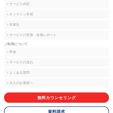
の契約を交わし、適切な管理を実施させます。
サービス内容
6. 個人情報の開示等の請求 ご本人様は、当社に対してご自身の
オンライン学習
個人情報の開示等(利用目的の通知、開示、内容の訂正・追加・
削除、利用の停止または消去、第三者への提供の停止)に関し
卒業生
て、下記の当社問合わせ窓口に申し出ることができます。その
際、当社はお客様ご本人を確認させていただいたうえで、合理
サービスの実態・改善レポート
的な期間内に対応いたします。ただし、申請が本人確認が不可
能な場合や、個人情報保護法の定める要件を満たさない場合等
ご利用について
により、ご希望に添えない場合があります。 なお、アクセスロ
グなどの個人情報以外の情報については、原則として開示等は
料金
いたしません。
サービスの流れ
【お問合せ窓口】
株式会社div 個人情報問合せ窓口
よくある質問
〒107-0052 東京都港区赤坂8-4-14 青山タワープレイス6階
メールアドレス:privacy_policy@di-v.co.jp
法人のお客様へ
7. 個人情報を提供されることの任意性について
ご本人様が当社に個人情報を提供されるかどうかは任意による
無料カウンセリング
ものです。 ただし、必要な項目をいただけない場合、適切な対
応ができない場合があります。
資料請求