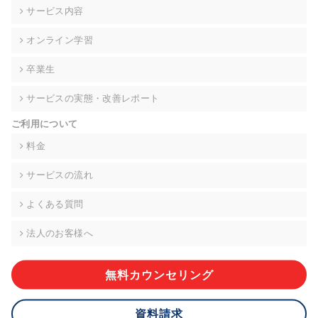
の契約を交わし、適切な管理を実施させます。
サービス内容
6. 個人情報の開示等の請求 ご本人様は、当社に対してご自身の
オンライン学習
個人情報の開示等(利用目的の通知、開示、内容の訂正・追加・
削除、利用の停止または消去、第三者への提供の停止)に関し
卒業生
て、下記の当社問合わせ窓口に申し出ることができます。その
際、当社はお客様ご本人を確認させていただいたうえで、合理
サービスの実態・改善レポート
的な期間内に対応いたします。ただし、申請が本人確認が不可
能な場合や、個人情報保護法の定める要件を満たさない場合等
ご利用について
により、ご希望に添えない場合があります。 なお、アクセスロ
グなどの個人情報以外の情報については、原則として開示等は
料金
いたしません。
サービスの流れ
【お問合せ窓口】
株式会社div 個人情報問合せ窓口
よくある質問
〒107-0052 東京都港区赤坂8-4-14 青山タワープレイス6階
メールアドレス:privacy_policy@di-v.co.jp
法人のお客様へ
7. 個人情報を提供されることの任意性について
ご本人様が当社に個人情報を提供されるかどうかは任意による
無料カウンセリング
ものです。 ただし、必要な項目をいただけない場合、適切な対
応ができない場合があります。
資料請求