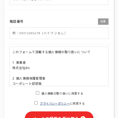
電話番号
任意
このフォームで頂戴する個人情報の取り扱いについて
1. 事業者
株式会社div
2. 個人情報保護管理者
コーポレート部部長
連絡先:メールアドレス:privacy_policy@di-v.co.jp
個人情報の取り扱いに同意する
3. 個人情報の利用目的
プライバシーポリシー
に同意する
・ご請求された資料の送付のため
・本人(法人の場合は担当者)への連絡含むお問い合わせ対応の
ため