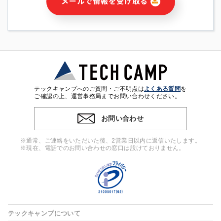
メールで情報を受け取る
・本サービス及び本サービスに関連する情報(当社及び第三者の
サービス又は商品等の広告配信・宣伝を含みますが、それらに
限定されません)の提供又はそれらに関する連絡のため
・メールマガジンその他の情報の送信
・本人(法人の場合は担当者)の行動、性別、当社ウェブサイト
内のアクセス履歴などを用いた広告の配信
・個人(法人の場合は担当者)を識別できない形式に加工した統
計情報の作成および利用
・上記の利用目的に付随する目的
テックキャンプへのご質問・ご不明点は
よくある質問
を
※上記の利用目的に基づいた本人への連絡及び配信について
ご確認の上、運営事務局までお問い合わせください。
は、電子メール等の電子媒体を含みます。
お問い合わせ
4. 個人情報の第三者提供
当社の担当者等及び本サービス利用者同士がコミュニケーショ
※通常、ご連絡をいただいた後、2営業日以内に返信いたします。
ンをとるために、氏名等の一部の情報をサービス内で使用する
※現在、電話でのお問い合わせの窓口は設けておりません。
チャットツールで発信することにより、本サービスの他の利用
者等に提供することがあります。
5. 個人情報取扱いの委託
当社は事業運営上、前項利用目的の範囲に限って個人情報を外
部に委託することがあります。この場合、個人情報保護水準の
高い委託先を選定し、個人情報の適正管理・機密保持について
テックキャンプについて