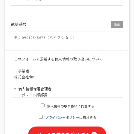
電話番号
任意
このフォームで頂戴する個人情報の取り扱いについて
1. 事業者
株式会社div
2. 個人情報保護管理者
コーポレート部部長
連絡先:メールアドレス:privacy_policy@di-v.co.jp
個人情報の取り扱いに同意する
3. 個人情報の利用目的
プライバシーポリシー
に同意する
・ご請求された資料の送付のため
・本人(法人の場合は担当者)への連絡含むお問い合わせ対応の
ため