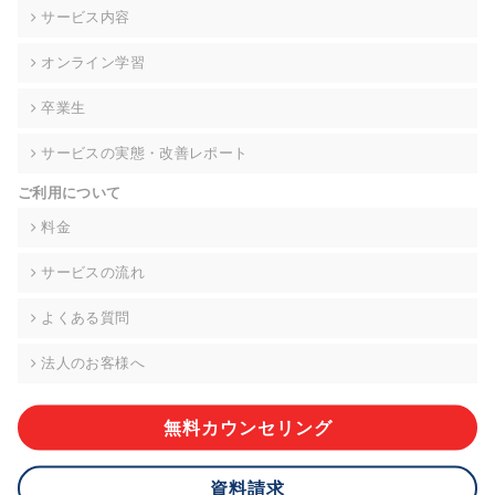
の契約を交わし、適切な管理を実施させます。
サービス内容
6. 個人情報の開示等の請求 ご本人様は、当社に対してご自身の
オンライン学習
個人情報の開示等(利用目的の通知、開示、内容の訂正・追加・
削除、利用の停止または消去、第三者への提供の停止)に関し
卒業生
て、下記の当社問合わせ窓口に申し出ることができます。その
際、当社はお客様ご本人を確認させていただいたうえで、合理
サービスの実態・改善レポート
的な期間内に対応いたします。ただし、申請が本人確認が不可
能な場合や、個人情報保護法の定める要件を満たさない場合等
ご利用について
により、ご希望に添えない場合があります。 なお、アクセスロ
グなどの個人情報以外の情報については、原則として開示等は
料金
いたしません。
サービスの流れ
【お問合せ窓口】
株式会社div 個人情報問合せ窓口
よくある質問
〒107-0052 東京都港区赤坂8-4-14 青山タワープレイス6階
メールアドレス:privacy_policy@di-v.co.jp
法人のお客様へ
7. 個人情報を提供されることの任意性について
ご本人様が当社に個人情報を提供されるかどうかは任意による
無料カウンセリング
ものです。 ただし、必要な項目をいただけない場合、適切な対
応ができない場合があります。
資料請求