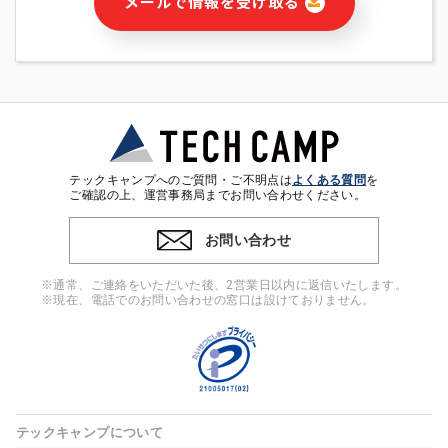
メールで情報を受け取る
・本サービス及び本サービスに関連する情報(当社及び第三者の
サービス又は商品等の広告配信・宣伝を含みますが、それらに
限定されません)の提供又はそれらに関する連絡のため
・メールマガジンその他の情報の送信
・本人(法人の場合は担当者)の行動、性別、当社ウェブサイト
内のアクセス履歴などを用いた広告の配信
・個人(法人の場合は担当者)を識別できない形式に加工した統
計情報の作成および利用
・上記の利用目的に付随する目的
テックキャンプへのご質問・ご不明点は
よくある質問
を
※上記の利用目的に基づいた本人への連絡及び配信について
ご確認の上、運営事務局までお問い合わせください。
は、電子メール等の電子媒体を含みます。
お問い合わせ
4. 個人情報の第三者提供
当社の担当者等及び本サービス利用者同士がコミュニケーショ
※通常、ご連絡をいただいた後、2営業日以内に返信いたします。
ンをとるために、氏名等の一部の情報をサービス内で使用する
※現在、電話でのお問い合わせの窓口は設けておりません。
チャットツールで発信することにより、本サービスの他の利用
者等に提供することがあります。
5. 個人情報取扱いの委託
当社は事業運営上、前項利用目的の範囲に限って個人情報を外
部に委託することがあります。この場合、個人情報保護水準の
高い委託先を選定し、個人情報の適正管理・機密保持について
テックキャンプについて