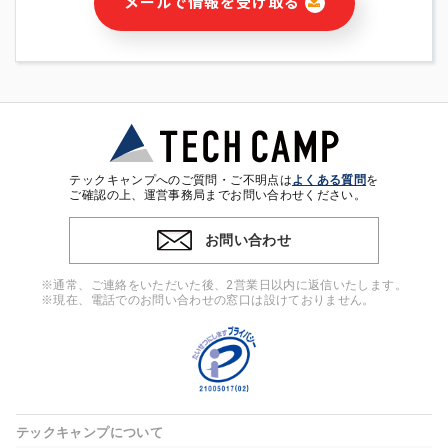
メールで情報を受け取る
・本サービス及び本サービスに関連する情報(当社及び第三者の
サービス又は商品等の広告配信・宣伝を含みますが、それらに
限定されません)の提供又はそれらに関する連絡のため
・メールマガジンその他の情報の送信
・本人(法人の場合は担当者)の行動、性別、当社ウェブサイト
内のアクセス履歴などを用いた広告の配信
・個人(法人の場合は担当者)を識別できない形式に加工した統
計情報の作成および利用
・上記の利用目的に付随する目的
テックキャンプへのご質問・ご不明点は
よくある質問
を
※上記の利用目的に基づいた本人への連絡及び配信について
ご確認の上、運営事務局までお問い合わせください。
は、電子メール等の電子媒体を含みます。
お問い合わせ
4. 個人情報の第三者提供
当社の担当者等及び本サービス利用者同士がコミュニケーショ
※通常、ご連絡をいただいた後、2営業日以内に返信いたします。
ンをとるために、氏名等の一部の情報をサービス内で使用する
※現在、電話でのお問い合わせの窓口は設けておりません。
チャットツールで発信することにより、本サービスの他の利用
者等に提供することがあります。
5. 個人情報取扱いの委託
当社は事業運営上、前項利用目的の範囲に限って個人情報を外
部に委託することがあります。この場合、個人情報保護水準の
高い委託先を選定し、個人情報の適正管理・機密保持について
テックキャンプについて