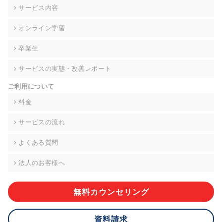
の契約を交わし、適切な管理を実施させます。
サービス内容
6. 個人情報の開示等の請求 ご本人様は、当社に対してご自身の
オンライン学習
個人情報の開示等(利用目的の通知、開示、内容の訂正・追加・
削除、利用の停止または消去、第三者への提供の停止)に関し
卒業生
て、下記の当社問合わせ窓口に申し出ることができます。その
際、当社はお客様ご本人を確認させていただいたうえで、合理
サービスの実態・改善レポート
的な期間内に対応いたします。ただし、申請が本人確認が不可
能な場合や、個人情報保護法の定める要件を満たさない場合等
ご利用について
により、ご希望に添えない場合があります。 なお、アクセスロ
グなどの個人情報以外の情報については、原則として開示等は
料金
いたしません。
サービスの流れ
【お問合せ窓口】
株式会社div 個人情報問合せ窓口
よくある質問
〒107-0052 東京都港区赤坂8-4-14 青山タワープレイス6階
メールアドレス:privacy_policy@di-v.co.jp
法人のお客様へ
7. 個人情報を提供されることの任意性について
ご本人様が当社に個人情報を提供されるかどうかは任意による
無料カウンセリング
ものです。 ただし、必要な項目をいただけない場合、適切な対
応ができない場合があります。
資料請求