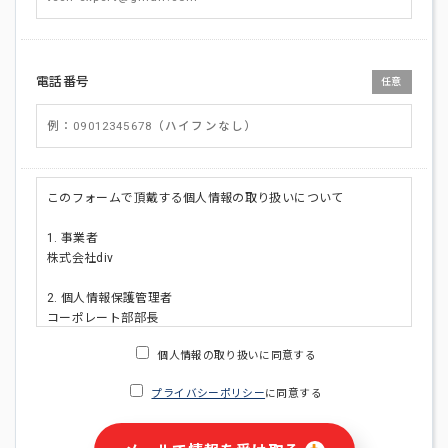
電話番号
任意
このフォームで頂戴する個人情報の取り扱いについて
1. 事業者
株式会社div
2. 個人情報保護管理者
コーポレート部部長
連絡先:メールアドレス:privacy_policy@di-v.co.jp
個人情報の取り扱いに同意する
3. 個人情報の利用目的
プライバシーポリシー
に同意する
・ご請求された資料の送付のため
・本人(法人の場合は担当者)への連絡含むお問い合わせ対応の
ため