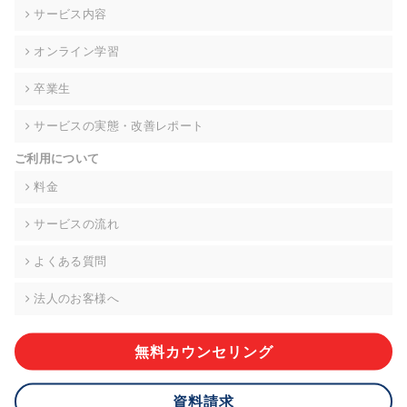
の契約を交わし、適切な管理を実施させます。
サービス内容
6. 個人情報の開示等の請求 ご本人様は、当社に対してご自身の
オンライン学習
個人情報の開示等(利用目的の通知、開示、内容の訂正・追加・
削除、利用の停止または消去、第三者への提供の停止)に関し
卒業生
て、下記の当社問合わせ窓口に申し出ることができます。その
際、当社はお客様ご本人を確認させていただいたうえで、合理
サービスの実態・改善レポート
的な期間内に対応いたします。ただし、申請が本人確認が不可
能な場合や、個人情報保護法の定める要件を満たさない場合等
ご利用について
により、ご希望に添えない場合があります。 なお、アクセスロ
グなどの個人情報以外の情報については、原則として開示等は
料金
いたしません。
サービスの流れ
【お問合せ窓口】
株式会社div 個人情報問合せ窓口
よくある質問
〒107-0052 東京都港区赤坂8-4-14 青山タワープレイス6階
メールアドレス:privacy_policy@di-v.co.jp
法人のお客様へ
7. 個人情報を提供されることの任意性について
ご本人様が当社に個人情報を提供されるかどうかは任意による
無料カウンセリング
ものです。 ただし、必要な項目をいただけない場合、適切な対
応ができない場合があります。
資料請求