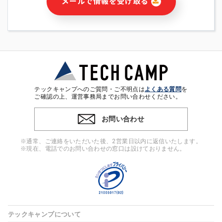
メールで情報を受け取る
・本サービス及び本サービスに関連する情報(当社及び第三者の
サービス又は商品等の広告配信・宣伝を含みますが、それらに
限定されません)の提供又はそれらに関する連絡のため
・メールマガジンその他の情報の送信
・本人(法人の場合は担当者)の行動、性別、当社ウェブサイト
内のアクセス履歴などを用いた広告の配信
・個人(法人の場合は担当者)を識別できない形式に加工した統
計情報の作成および利用
・上記の利用目的に付随する目的
テックキャンプへのご質問・ご不明点は
よくある質問
を
※上記の利用目的に基づいた本人への連絡及び配信について
ご確認の上、運営事務局までお問い合わせください。
は、電子メール等の電子媒体を含みます。
お問い合わせ
4. 個人情報の第三者提供
当社の担当者等及び本サービス利用者同士がコミュニケーショ
※通常、ご連絡をいただいた後、2営業日以内に返信いたします。
ンをとるために、氏名等の一部の情報をサービス内で使用する
※現在、電話でのお問い合わせの窓口は設けておりません。
チャットツールで発信することにより、本サービスの他の利用
者等に提供することがあります。
5. 個人情報取扱いの委託
当社は事業運営上、前項利用目的の範囲に限って個人情報を外
部に委託することがあります。この場合、個人情報保護水準の
高い委託先を選定し、個人情報の適正管理・機密保持について
テックキャンプについて