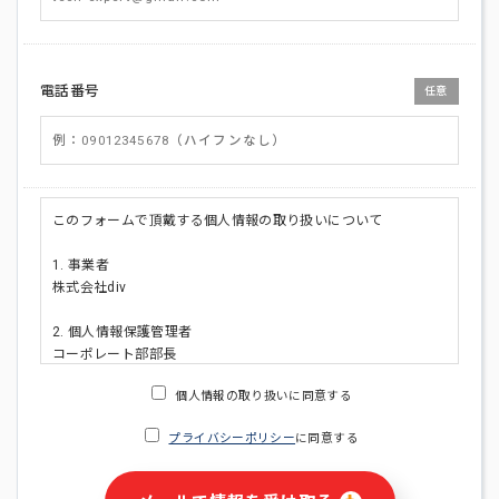
電話番号
任意
このフォームで頂戴する個人情報の取り扱いについて
1. 事業者
株式会社div
2. 個人情報保護管理者
コーポレート部部長
連絡先:メールアドレス:privacy_policy@di-v.co.jp
個人情報の取り扱いに同意する
3. 個人情報の利用目的
プライバシーポリシー
に同意する
・ご請求された資料の送付のため
・本人(法人の場合は担当者)への連絡含むお問い合わせ対応の
ため