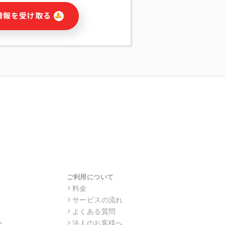
に関連する情報(当社及び第三者のサー
情報を受け取る
宣伝を含みますが、それらに限定されま
する連絡のため
報の送信
の行動、性別、当社ウェブサイト内のア
の配信
を識別できない形式に加工した統計情報
目的
本人への連絡及び配信については、電子
す。
ス利用者同士がコミュニケーションをと
報をサービス内で使用するチャットツー
サービスの他の利用者等に提供すること
ご利用について
料金
サービスの流れ
目的の範囲に限って個人情報を外部に委
場合、個人情報保護水準の高い委託先を
よくある質問
・機密保持についての契約を交わし、適
ト
法人のお客様へ