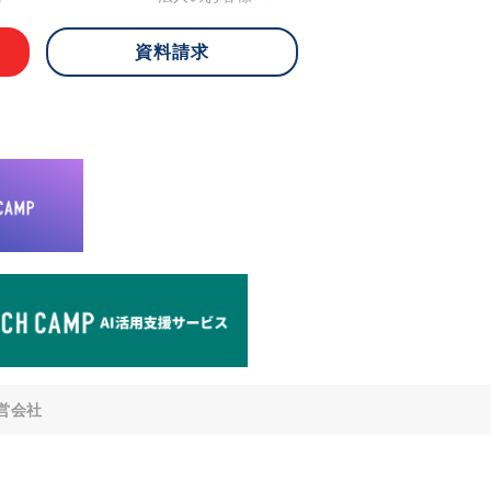
資料請求
 ご本人様は、当社に対してご自身の個人
知、開示、内容の訂正・追加・削除、利
への提供の停止)に関して、下記の当社
ができます。その際、当社はお客様ご本
えで、合理的な期間内に対応いたしま
が不可能な場合や、個人情報保護法の定
により、ご希望に添えない場合がありま
どの個人情報以外の情報については、原則
。
窓口
8-4-14 青山タワープレイス6階
di-v.co.jp
との任意性について
提供されるかどうかは任意によるもので
営会社
いただけない場合、適切な対応ができな