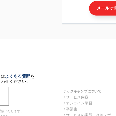
・本サービス及び本サービス
メールで
ビス又は商品等の広告配信・
せん)の提供又はそれらに関
・メールマガジンその他の情
・本人(法人の場合は担当者)
クセス履歴などを用いた広告
・個人(法人の場合は担当者)
の作成および利用
・上記の利用目的に付随する
※上記の利用目的に基づいた
メール等の電子媒体を含みま
4. 個人情報の第三者提供
当社の担当者等及び本サービ
点は
よくある質問
を
るために、氏名等の一部の情
合わせください。
ルで発信することにより、本
があります。
テックキャンプについて
サービス内容
5. 個人情報取扱いの委託
オンライン学習
当社は事業運営上、前項利用
託することがあります。この
卒業生
返信いたします。
選定し、個人情報の適正管理
サービスの実態・改善レポー