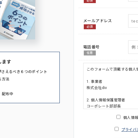
必須
メールアドレス
必須
電話番号
任意
します
このフォームで頂戴する個人
押さえるべき６つのポイント
る方法
1. 事業者
株式会社div
」配布中
2. 個人情報保護管理者
コーポレート部部長
連絡先:メールアドレス:privacy_po
個人情
3. 個人情報の利用目的
プライバ
・ご請求された資料の送付の
・本人(法人の場合は担当者)