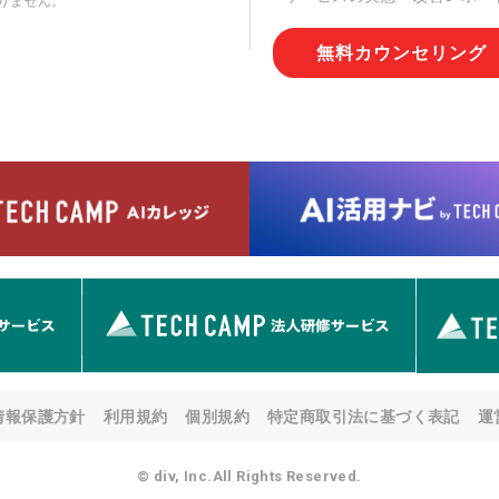
りません。
切な管理を実施させます。
無料カウンセリング
6. 個人情報の開示等の請求
情報の開示等(利用目的の通
用の停止または消去、第三者
問合わせ窓口に申し出ること
人を確認させていただいたう
す。ただし、申請が本人確認
める要件を満たさない場合等
す。 なお、アクセスログな
として開示等はいたしません
【お問合せ窓口】
株式会社div 個人情報問合せ
〒107-0052 東京都港区赤坂
メールアドレス:privacy_policy@
7. 個人情報を提供されるこ
ご本人様が当社に個人情報を
情報保護方針
利用規約
個別規約
特定商取引法に基づく表記
運
す。 ただし、必要な項目を
い場合があります。
© div, Inc.All Rights Reserved.