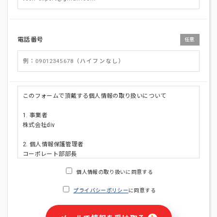
電話番号
任意
このフォームで頂戴する個人情報の取り扱いについて
1. 事業者
株式会社div
2. 個人情報保護管理者
コーポレート部部長
連絡先:メールアドレス:privacy_policy@di-v.co.jp
個人情報の取り扱いに同意する
3. 個人情報の利用目的
プライバシーポリシー
に同意する
・ご請求された資料の送付のため
・本人(法人の場合は担当者)への連絡含むお問い合わせ対応の
ため