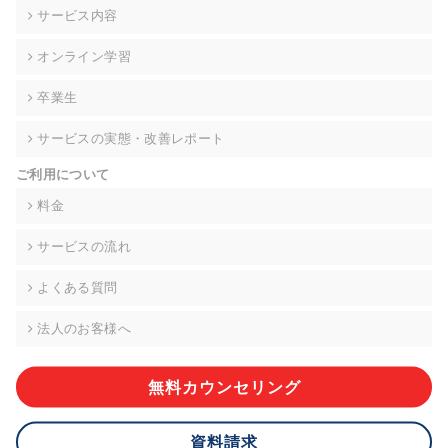
の契約を交わし、適切な管理を実施させます。
サービス内容
6. 個人情報の開示等の請求 ご本人様は、当社に対してご自身の
オンライン学習
個人情報の開示等(利用目的の通知、開示、内容の訂正・追加・
削除、利用の停止または消去、第三者への提供の停止)に関し
卒業生
て、下記の当社問合わせ窓口に申し出ることができます。その
際、当社はお客様ご本人を確認させていただいたうえで、合理
サービスの実態・改善レポート
的な期間内に対応いたします。ただし、申請が本人確認が不可
能な場合や、個人情報保護法の定める要件を満たさない場合等
ご利用について
により、ご希望に添えない場合があります。 なお、アクセスロ
グなどの個人情報以外の情報については、原則として開示等は
料金
いたしません。
サービスの流れ
【お問合せ窓口】
株式会社div 個人情報問合せ窓口
よくある質問
〒107-0052 東京都港区赤坂8-4-14 青山タワープレイス6階
メールアドレス:privacy_policy@di-v.co.jp
法人のお客様へ
7. 個人情報を提供されることの任意性について
ご本人様が当社に個人情報を提供されるかどうかは任意による
無料カウンセリング
ものです。 ただし、必要な項目をいただけない場合、適切な対
応ができない場合があります。
資料請求