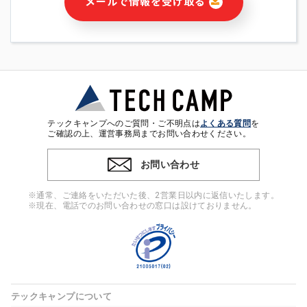
メールで情報を受け取る
・本サービス及び本サービスに関連する情報(当社及び第三者の
サービス又は商品等の広告配信・宣伝を含みますが、それらに
限定されません)の提供又はそれらに関する連絡のため
・メールマガジンその他の情報の送信
・本人(法人の場合は担当者)の行動、性別、当社ウェブサイト
内のアクセス履歴などを用いた広告の配信
・個人(法人の場合は担当者)を識別できない形式に加工した統
計情報の作成および利用
・上記の利用目的に付随する目的
テックキャンプへのご質問・ご不明点は
よくある質問
を
※上記の利用目的に基づいた本人への連絡及び配信について
ご確認の上、運営事務局までお問い合わせください。
は、電子メール等の電子媒体を含みます。
お問い合わせ
4. 個人情報の第三者提供
当社の担当者等及び本サービス利用者同士がコミュニケーショ
※通常、ご連絡をいただいた後、2営業日以内に返信いたします。
ンをとるために、氏名等の一部の情報をサービス内で使用する
※現在、電話でのお問い合わせの窓口は設けておりません。
チャットツールで発信することにより、本サービスの他の利用
者等に提供することがあります。
5. 個人情報取扱いの委託
当社は事業運営上、前項利用目的の範囲に限って個人情報を外
部に委託することがあります。この場合、個人情報保護水準の
高い委託先を選定し、個人情報の適正管理・機密保持について
テックキャンプについて