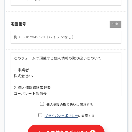
電話番号
任意
このフォームで頂戴する個人情報の取り扱いについて
1. 事業者
株式会社div
2. 個人情報保護管理者
コーポレート部部長
連絡先:メールアドレス:privacy_policy@di-v.co.jp
個人情報の取り扱いに同意する
3. 個人情報の利用目的
プライバシーポリシー
に同意する
・ご請求された資料の送付のため
・本人(法人の場合は担当者)への連絡含むお問い合わせ対応の
ため