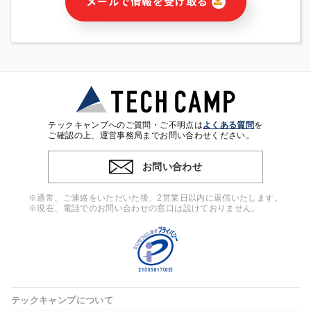
メールで情報を受け取る
・本サービス及び本サービスに関連する情報(当社及び第三者の
サービス又は商品等の広告配信・宣伝を含みますが、それらに
限定されません)の提供又はそれらに関する連絡のため
・メールマガジンその他の情報の送信
・本人(法人の場合は担当者)の行動、性別、当社ウェブサイト
内のアクセス履歴などを用いた広告の配信
・個人(法人の場合は担当者)を識別できない形式に加工した統
計情報の作成および利用
・上記の利用目的に付随する目的
テックキャンプへのご質問・ご不明点は
よくある質問
を
※上記の利用目的に基づいた本人への連絡及び配信について
ご確認の上、運営事務局までお問い合わせください。
は、電子メール等の電子媒体を含みます。
お問い合わせ
4. 個人情報の第三者提供
当社の担当者等及び本サービス利用者同士がコミュニケーショ
※通常、ご連絡をいただいた後、2営業日以内に返信いたします。
ンをとるために、氏名等の一部の情報をサービス内で使用する
※現在、電話でのお問い合わせの窓口は設けておりません。
チャットツールで発信することにより、本サービスの他の利用
者等に提供することがあります。
5. 個人情報取扱いの委託
当社は事業運営上、前項利用目的の範囲に限って個人情報を外
部に委託することがあります。この場合、個人情報保護水準の
高い委託先を選定し、個人情報の適正管理・機密保持について
テックキャンプについて