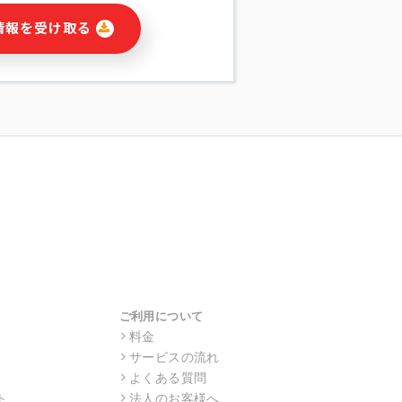
に関連する情報(当社及び第三者のサー
情報を受け取る
宣伝を含みますが、それらに限定されま
する連絡のため
報の送信
の行動、性別、当社ウェブサイト内のア
の配信
を識別できない形式に加工した統計情報
目的
本人への連絡及び配信については、電子
す。
ス利用者同士がコミュニケーションをと
報をサービス内で使用するチャットツー
サービスの他の利用者等に提供すること
ご利用について
料金
サービスの流れ
目的の範囲に限って個人情報を外部に委
場合、個人情報保護水準の高い委託先を
よくある質問
・機密保持についての契約を交わし、適
ト
法人のお客様へ