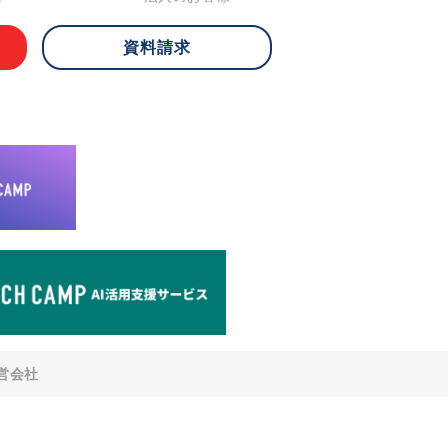
資料請求
 ご本人様は、当社に対してご自身の個人
知、開示、内容の訂正・追加・削除、利
への提供の停止)に関して、下記の当社
ができます。その際、当社はお客様ご本
えで、合理的な期間内に対応いたしま
が不可能な場合や、個人情報保護法の定
により、ご希望に添えない場合がありま
どの個人情報以外の情報については、原則
。
窓口
8-4-14 青山タワープレイス6階
di-v.co.jp
との任意性について
提供されるかどうかは任意によるもので
営会社
いただけない場合、適切な対応ができな