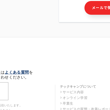
・本サービス及び本サービス
メールで
ビス又は商品等の広告配信・
せん)の提供又はそれらに関
・メールマガジンその他の情
・本人(法人の場合は担当者)
クセス履歴などを用いた広告
・個人(法人の場合は担当者)
の作成および利用
・上記の利用目的に付随する
※上記の利用目的に基づいた
メール等の電子媒体を含みま
4. 個人情報の第三者提供
当社の担当者等及び本サービ
点は
よくある質問
を
るために、氏名等の一部の情
合わせください。
ルで発信することにより、本
があります。
テックキャンプについて
サービス内容
5. 個人情報取扱いの委託
オンライン学習
当社は事業運営上、前項利用
託することがあります。この
卒業生
返信いたします。
選定し、個人情報の適正管理
サービスの実態・改善レポー