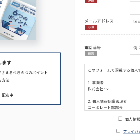
必須
メールアドレス
必須
電話番号
任意
します
このフォームで頂戴する個人
押さえるべき６つのポイント
る方法
1. 事業者
株式会社div
」配布中
2. 個人情報保護管理者
コーポレート部部長
連絡先:メールアドレス:privacy_po
個人情
3. 個人情報の利用目的
プライバ
・ご請求された資料の送付の
・本人(法人の場合は担当者)