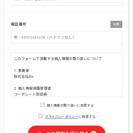
電話番号
任意
このフォームで頂戴する個人情報の取り扱いについて
1. 事業者
株式会社div
2. 個人情報保護管理者
コーポレート部部長
連絡先:メールアドレス:privacy_policy@di-v.co.jp
個人情報の取り扱いに同意する
3. 個人情報の利用目的
プライバシーポリシー
に同意する
・ご請求された資料の送付のため
・本人(法人の場合は担当者)への連絡含むお問い合わせ対応の
ため