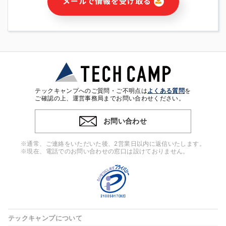
メールで情報を受け取る
・本サービス及び本サービスに関連する情報(当社及び第三者の
サービス又は商品等の広告配信・宣伝を含みますが、それらに
限定されません)の提供又はそれらに関する連絡のため
・メールマガジンその他の情報の送信
・本人(法人の場合は担当者)の行動、性別、当社ウェブサイト
内のアクセス履歴などを用いた広告の配信
・個人(法人の場合は担当者)を識別できない形式に加工した統
計情報の作成および利用
・上記の利用目的に付随する目的
テックキャンプへのご質問・ご不明点は
よくある質問
を
※上記の利用目的に基づいた本人への連絡及び配信について
ご確認の上、運営事務局までお問い合わせください。
は、電子メール等の電子媒体を含みます。
お問い合わせ
4. 個人情報の第三者提供
当社の担当者等及び本サービス利用者同士がコミュニケーショ
※通常、ご連絡をいただいた後、2営業日以内に返信いたします。
ンをとるために、氏名等の一部の情報をサービス内で使用する
※現在、電話でのお問い合わせの窓口は設けておりません。
チャットツールで発信することにより、本サービスの他の利用
者等に提供することがあります。
5. 個人情報取扱いの委託
当社は事業運営上、前項利用目的の範囲に限って個人情報を外
部に委託することがあります。この場合、個人情報保護水準の
高い委託先を選定し、個人情報の適正管理・機密保持について
テックキャンプについて