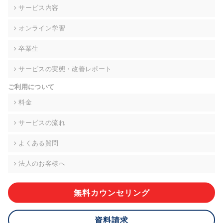
の契約を交わし、適切な管理を実施させます。
サービス内容
6. 個人情報の開示等の請求 ご本人様は、当社に対してご自身の
オンライン学習
個人情報の開示等(利用目的の通知、開示、内容の訂正・追加・
削除、利用の停止または消去、第三者への提供の停止)に関し
卒業生
て、下記の当社問合わせ窓口に申し出ることができます。その
際、当社はお客様ご本人を確認させていただいたうえで、合理
サービスの実態・改善レポート
的な期間内に対応いたします。ただし、申請が本人確認が不可
能な場合や、個人情報保護法の定める要件を満たさない場合等
ご利用について
により、ご希望に添えない場合があります。 なお、アクセスロ
グなどの個人情報以外の情報については、原則として開示等は
料金
いたしません。
サービスの流れ
【お問合せ窓口】
株式会社div 個人情報問合せ窓口
よくある質問
〒107-0052 東京都港区赤坂8-4-14 青山タワープレイス6階
メールアドレス:privacy_policy@di-v.co.jp
法人のお客様へ
7. 個人情報を提供されることの任意性について
ご本人様が当社に個人情報を提供されるかどうかは任意による
無料カウンセリング
ものです。 ただし、必要な項目をいただけない場合、適切な対
応ができない場合があります。
資料請求