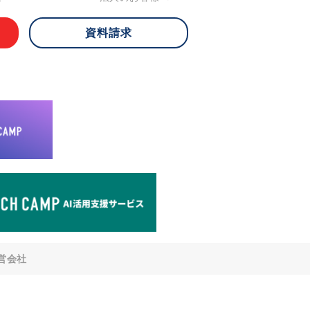
資料請求
 ご本人様は、当社に対してご自身の個人
知、開示、内容の訂正・追加・削除、利
への提供の停止)に関して、下記の当社
ができます。その際、当社はお客様ご本
えで、合理的な期間内に対応いたしま
が不可能な場合や、個人情報保護法の定
により、ご希望に添えない場合がありま
どの個人情報以外の情報については、原則
。
窓口
8-4-14 青山タワープレイス6階
di-v.co.jp
との任意性について
提供されるかどうかは任意によるもので
営会社
いただけない場合、適切な対応ができな