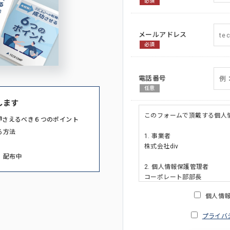
必須
メールアドレス
必須
電話番号
任意
します
このフォームで頂戴する個人
押さえるべき６つのポイント
る方法
1. 事業者
株式会社div
」配布中
2. 個人情報保護管理者
コーポレート部部長
連絡先:メールアドレス:privacy_po
個人情
3. 個人情報の利用目的
プライバ
・ご請求された資料の送付の
・本人(法人の場合は担当者)