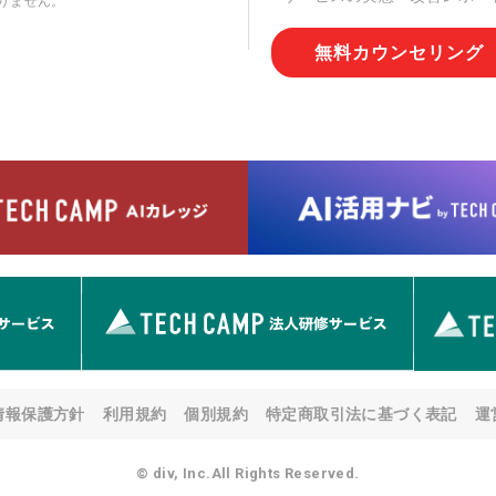
りません。
切な管理を実施させます。
無料カウンセリング
6. 個人情報の開示等の請求
情報の開示等(利用目的の通
用の停止または消去、第三者
問合わせ窓口に申し出ること
人を確認させていただいたう
す。ただし、申請が本人確認
める要件を満たさない場合等
す。 なお、アクセスログな
として開示等はいたしません
【お問合せ窓口】
株式会社div 個人情報問合せ
〒107-0052 東京都港区赤坂
メールアドレス:privacy_policy@
7. 個人情報を提供されるこ
ご本人様が当社に個人情報を
情報保護方針
利用規約
個別規約
特定商取引法に基づく表記
運
す。 ただし、必要な項目を
い場合があります。
© div, Inc.All Rights Reserved.