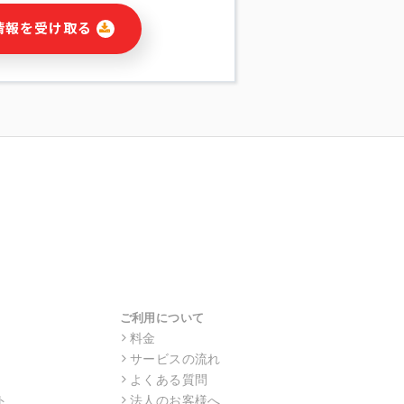
に関連する情報(当社及び第三者のサー
情報を受け取る
宣伝を含みますが、それらに限定されま
する連絡のため
報の送信
の行動、性別、当社ウェブサイト内のア
の配信
を識別できない形式に加工した統計情報
目的
本人への連絡及び配信については、電子
す。
ス利用者同士がコミュニケーションをと
報をサービス内で使用するチャットツー
サービスの他の利用者等に提供すること
ご利用について
料金
サービスの流れ
目的の範囲に限って個人情報を外部に委
場合、個人情報保護水準の高い委託先を
よくある質問
・機密保持についての契約を交わし、適
ト
法人のお客様へ