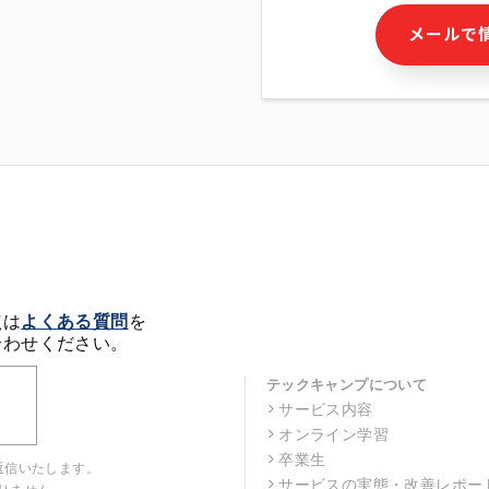
・本サービス及び本サービス
メールで
ビス又は商品等の広告配信・
せん)の提供又はそれらに関
・メールマガジンその他の情
・本人(法人の場合は担当者)
クセス履歴などを用いた広告
・個人(法人の場合は担当者)
の作成および利用
・上記の利用目的に付随する
※上記の利用目的に基づいた
メール等の電子媒体を含みま
4. 個人情報の第三者提供
当社の担当者等及び本サービ
点は
よくある質問
を
るために、氏名等の一部の情
合わせください。
ルで発信することにより、本
があります。
テックキャンプについて
サービス内容
5. 個人情報取扱いの委託
オンライン学習
当社は事業運営上、前項利用
託することがあります。この
卒業生
返信いたします。
選定し、個人情報の適正管理
サービスの実態・改善レポー