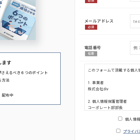
必須
メールアドレス
必須
電話番号
任意
します
このフォームで頂戴する個人
押さえるべき６つのポイント
る方法
1. 事業者
株式会社div
」配布中
2. 個人情報保護管理者
コーポレート部部長
連絡先:メールアドレス:privacy_po
個人情
3. 個人情報の利用目的
プライバ
・ご請求された資料の送付の
・本人(法人の場合は担当者)