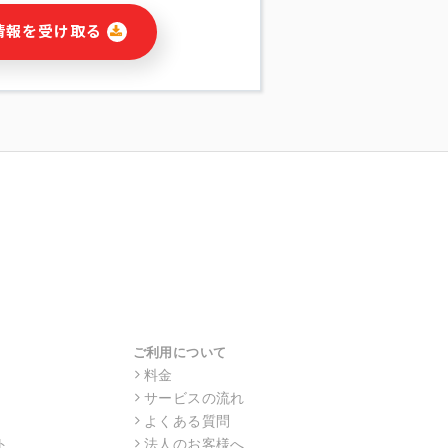
に関連する情報(当社及び第三者のサー
情報を受け取る
宣伝を含みますが、それらに限定されま
する連絡のため
報の送信
の行動、性別、当社ウェブサイト内のア
の配信
を識別できない形式に加工した統計情報
目的
本人への連絡及び配信については、電子
す。
ス利用者同士がコミュニケーションをと
報をサービス内で使用するチャットツー
サービスの他の利用者等に提供すること
ご利用について
料金
サービスの流れ
目的の範囲に限って個人情報を外部に委
場合、個人情報保護水準の高い委託先を
よくある質問
・機密保持についての契約を交わし、適
ト
法人のお客様へ