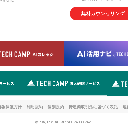
りません。
切な管理を実施させます。
無料カウンセリング
6. 個人情報の開示等の請求
情報の開示等(利用目的の通
用の停止または消去、第三者
問合わせ窓口に申し出ること
人を確認させていただいたう
す。ただし、申請が本人確認
める要件を満たさない場合等
す。 なお、アクセスログな
として開示等はいたしません
【お問合せ窓口】
株式会社div 個人情報問合せ
〒107-0052 東京都港区赤坂
メールアドレス:privacy_policy@
7. 個人情報を提供されるこ
ご本人様が当社に個人情報を
情報保護方針
利用規約
個別規約
特定商取引法に基づく表記
運
す。 ただし、必要な項目を
い場合があります。
© div, Inc.All Rights Reserved.