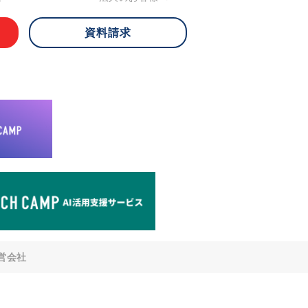
資料請求
 ご本人様は、当社に対してご自身の個人
知、開示、内容の訂正・追加・削除、利
への提供の停止)に関して、下記の当社
ができます。その際、当社はお客様ご本
えで、合理的な期間内に対応いたしま
が不可能な場合や、個人情報保護法の定
により、ご希望に添えない場合がありま
どの個人情報以外の情報については、原則
。
窓口
8-4-14 青山タワープレイス6階
di-v.co.jp
との任意性について
提供されるかどうかは任意によるもので
営会社
いただけない場合、適切な対応ができな