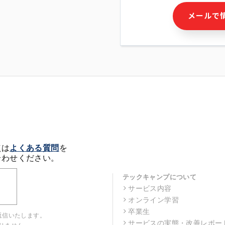
・本サービス及び本サービス
メールで
ビス又は商品等の広告配信・
せん)の提供又はそれらに関
・メールマガジンその他の情
・本人(法人の場合は担当者)
クセス履歴などを用いた広告
・個人(法人の場合は担当者)
の作成および利用
・上記の利用目的に付随する
※上記の利用目的に基づいた
メール等の電子媒体を含みま
4. 個人情報の第三者提供
当社の担当者等及び本サービ
点は
よくある質問
を
るために、氏名等の一部の情
合わせください。
ルで発信することにより、本
があります。
テックキャンプについて
サービス内容
5. 個人情報取扱いの委託
オンライン学習
当社は事業運営上、前項利用
託することがあります。この
卒業生
返信いたします。
選定し、個人情報の適正管理
サービスの実態・改善レポー