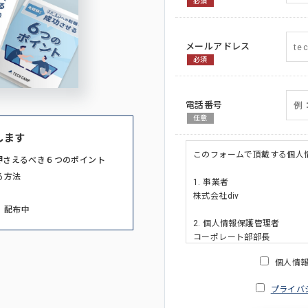
必須
メールアドレス
必須
電話番号
任意
します
このフォームで頂戴する個人
押さえるべき６つのポイント
る方法
1. 事業者
株式会社div
」配布中
2. 個人情報保護管理者
コーポレート部部長
連絡先:メールアドレス:privacy_po
個人情
3. 個人情報の利用目的
プライバ
・ご請求された資料の送付の
・本人(法人の場合は担当者)