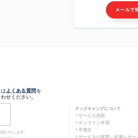
・本サービス及び本サービス
メールで
ビス又は商品等の広告配信・
せん)の提供又はそれらに関
・メールマガジンその他の情
・本人(法人の場合は担当者)
クセス履歴などを用いた広告
・個人(法人の場合は担当者)
の作成および利用
・上記の利用目的に付随する
※上記の利用目的に基づいた
メール等の電子媒体を含みま
4. 個人情報の第三者提供
当社の担当者等及び本サービ
点は
よくある質問
を
るために、氏名等の一部の情
合わせください。
ルで発信することにより、本
があります。
テックキャンプについて
サービス内容
5. 個人情報取扱いの委託
オンライン学習
当社は事業運営上、前項利用
託することがあります。この
卒業生
返信いたします。
選定し、個人情報の適正管理
サービスの実態・改善レポー