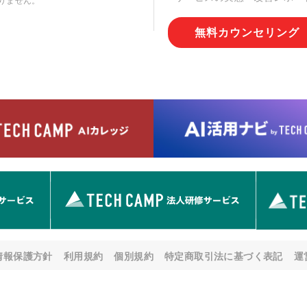
りません。
切な管理を実施させます。
無料カウンセリング
6. 個人情報の開示等の請求
情報の開示等(利用目的の通
用の停止または消去、第三者
問合わせ窓口に申し出ること
人を確認させていただいたう
す。ただし、申請が本人確認
める要件を満たさない場合等
す。 なお、アクセスログな
として開示等はいたしません
【お問合せ窓口】
株式会社div 個人情報問合せ
〒107-0052 東京都港区赤坂
メールアドレス:privacy_policy@
7. 個人情報を提供されるこ
ご本人様が当社に個人情報を
情報保護方針
利用規約
個別規約
特定商取引法に基づく表記
運
す。 ただし、必要な項目を
い場合があります。
© div, Inc.All Rights Reserved.