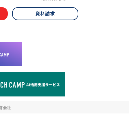
資料請求
 ご本人様は、当社に対してご自身の個人
知、開示、内容の訂正・追加・削除、利
への提供の停止)に関して、下記の当社
ができます。その際、当社はお客様ご本
えで、合理的な期間内に対応いたしま
が不可能な場合や、個人情報保護法の定
により、ご希望に添えない場合がありま
どの個人情報以外の情報については、原則
。
窓口
8-4-14 青山タワープレイス6階
di-v.co.jp
との任意性について
提供されるかどうかは任意によるもので
営会社
いただけない場合、適切な対応ができな