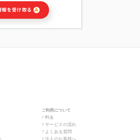
に関連する情報(当社及び第三者のサー
情報を受け取る
宣伝を含みますが、それらに限定されま
する連絡のため
報の送信
の行動、性別、当社ウェブサイト内のア
の配信
を識別できない形式に加工した統計情報
目的
本人への連絡及び配信については、電子
す。
ス利用者同士がコミュニケーションをと
報をサービス内で使用するチャットツー
サービスの他の利用者等に提供すること
ご利用について
料金
サービスの流れ
目的の範囲に限って個人情報を外部に委
場合、個人情報保護水準の高い委託先を
よくある質問
・機密保持についての契約を交わし、適
ト
法人のお客様へ