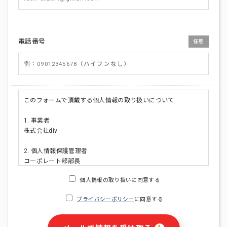
電話番号
任意
このフォームで頂戴する個人情報の取り扱いについて
1. 事業者
株式会社div
2. 個人情報保護管理者
コーポレート部部長
連絡先:メールアドレス:privacy_policy@di-v.co.jp
個人情報の取り扱いに同意する
3. 個人情報の利用目的
プライバシーポリシー
に同意する
・ご請求された資料の送付のため
・本人(法人の場合は担当者)への連絡含むお問い合わせ対応の
ため