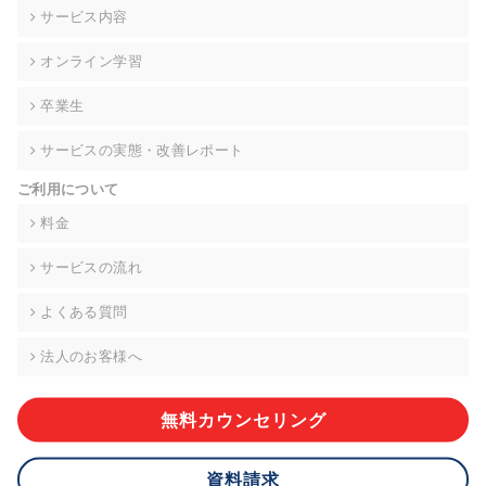
の契約を交わし、適切な管理を実施させます。
サービス内容
6. 個人情報の開示等の請求 ご本人様は、当社に対してご自身の
オンライン学習
個人情報の開示等(利用目的の通知、開示、内容の訂正・追加・
削除、利用の停止または消去、第三者への提供の停止)に関し
卒業生
て、下記の当社問合わせ窓口に申し出ることができます。その
際、当社はお客様ご本人を確認させていただいたうえで、合理
サービスの実態・改善レポート
的な期間内に対応いたします。ただし、申請が本人確認が不可
能な場合や、個人情報保護法の定める要件を満たさない場合等
ご利用について
により、ご希望に添えない場合があります。 なお、アクセスロ
グなどの個人情報以外の情報については、原則として開示等は
料金
いたしません。
サービスの流れ
【お問合せ窓口】
株式会社div 個人情報問合せ窓口
よくある質問
〒107-0052 東京都港区赤坂8-4-14 青山タワープレイス6階
メールアドレス:privacy_policy@di-v.co.jp
法人のお客様へ
7. 個人情報を提供されることの任意性について
ご本人様が当社に個人情報を提供されるかどうかは任意による
無料カウンセリング
ものです。 ただし、必要な項目をいただけない場合、適切な対
応ができない場合があります。
資料請求