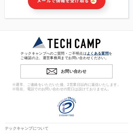
メールで情報を受け取る
・本サービス及び本サービスに関連する情報(当社及び第三者の
サービス又は商品等の広告配信・宣伝を含みますが、それらに
限定されません)の提供又はそれらに関する連絡のため
・メールマガジンその他の情報の送信
・本人(法人の場合は担当者)の行動、性別、当社ウェブサイト
内のアクセス履歴などを用いた広告の配信
・個人(法人の場合は担当者)を識別できない形式に加工した統
計情報の作成および利用
・上記の利用目的に付随する目的
テックキャンプへのご質問・ご不明点は
よくある質問
を
※上記の利用目的に基づいた本人への連絡及び配信について
ご確認の上、運営事務局までお問い合わせください。
は、電子メール等の電子媒体を含みます。
お問い合わせ
4. 個人情報の第三者提供
当社の担当者等及び本サービス利用者同士がコミュニケーショ
※通常、ご連絡をいただいた後、2営業日以内に返信いたします。
ンをとるために、氏名等の一部の情報をサービス内で使用する
※現在、電話でのお問い合わせの窓口は設けておりません。
チャットツールで発信することにより、本サービスの他の利用
者等に提供することがあります。
5. 個人情報取扱いの委託
当社は事業運営上、前項利用目的の範囲に限って個人情報を外
部に委託することがあります。この場合、個人情報保護水準の
高い委託先を選定し、個人情報の適正管理・機密保持について
テックキャンプについて