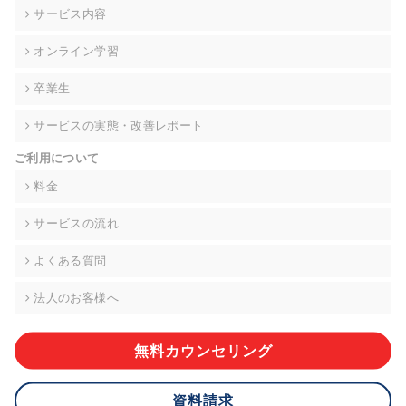
の契約を交わし、適切な管理を実施させます。
サービス内容
6. 個人情報の開示等の請求 ご本人様は、当社に対してご自身の
オンライン学習
個人情報の開示等(利用目的の通知、開示、内容の訂正・追加・
削除、利用の停止または消去、第三者への提供の停止)に関し
卒業生
て、下記の当社問合わせ窓口に申し出ることができます。その
際、当社はお客様ご本人を確認させていただいたうえで、合理
サービスの実態・改善レポート
的な期間内に対応いたします。ただし、申請が本人確認が不可
能な場合や、個人情報保護法の定める要件を満たさない場合等
ご利用について
により、ご希望に添えない場合があります。 なお、アクセスロ
グなどの個人情報以外の情報については、原則として開示等は
料金
いたしません。
サービスの流れ
【お問合せ窓口】
株式会社div 個人情報問合せ窓口
よくある質問
〒107-0052 東京都港区赤坂8-4-14 青山タワープレイス6階
メールアドレス:privacy_policy@di-v.co.jp
法人のお客様へ
7. 個人情報を提供されることの任意性について
ご本人様が当社に個人情報を提供されるかどうかは任意による
無料カウンセリング
ものです。 ただし、必要な項目をいただけない場合、適切な対
応ができない場合があります。
資料請求