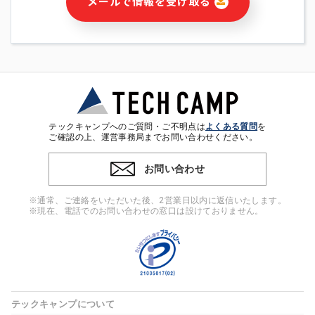
メールで情報を受け取る
・本サービス及び本サービスに関連する情報(当社及び第三者の
サービス又は商品等の広告配信・宣伝を含みますが、それらに
限定されません)の提供又はそれらに関する連絡のため
・メールマガジンその他の情報の送信
・本人(法人の場合は担当者)の行動、性別、当社ウェブサイト
内のアクセス履歴などを用いた広告の配信
・個人(法人の場合は担当者)を識別できない形式に加工した統
計情報の作成および利用
・上記の利用目的に付随する目的
テックキャンプへのご質問・ご不明点は
よくある質問
を
※上記の利用目的に基づいた本人への連絡及び配信について
ご確認の上、運営事務局までお問い合わせください。
は、電子メール等の電子媒体を含みます。
お問い合わせ
4. 個人情報の第三者提供
当社の担当者等及び本サービス利用者同士がコミュニケーショ
※通常、ご連絡をいただいた後、2営業日以内に返信いたします。
ンをとるために、氏名等の一部の情報をサービス内で使用する
※現在、電話でのお問い合わせの窓口は設けておりません。
チャットツールで発信することにより、本サービスの他の利用
者等に提供することがあります。
5. 個人情報取扱いの委託
当社は事業運営上、前項利用目的の範囲に限って個人情報を外
部に委託することがあります。この場合、個人情報保護水準の
高い委託先を選定し、個人情報の適正管理・機密保持について
テックキャンプについて