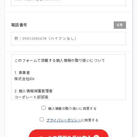
電話番号
任意
このフォームで頂戴する個人情報の取り扱いについて
1. 事業者
株式会社div
2. 個人情報保護管理者
コーポレート部部長
連絡先:メールアドレス:privacy_policy@di-v.co.jp
個人情報の取り扱いに同意する
3. 個人情報の利用目的
プライバシーポリシー
に同意する
・ご請求された資料の送付のため
・本人(法人の場合は担当者)への連絡含むお問い合わせ対応の
ため