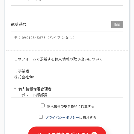
電話番号
任意
このフォームで頂戴する個人情報の取り扱いについて
1. 事業者
株式会社div
2. 個人情報保護管理者
コーポレート部部長
連絡先:メールアドレス:privacy_policy@di-v.co.jp
個人情報の取り扱いに同意する
3. 個人情報の利用目的
プライバシーポリシー
に同意する
・ご請求された資料の送付のため
・本人(法人の場合は担当者)への連絡含むお問い合わせ対応の
ため