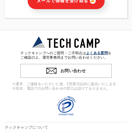
メールで情報を受け取る
・本サービス及び本サービスに関連する情報(当社及び第三者の
サービス又は商品等の広告配信・宣伝を含みますが、それらに
限定されません)の提供又はそれらに関する連絡のため
・メールマガジンその他の情報の送信
・本人(法人の場合は担当者)の行動、性別、当社ウェブサイト
内のアクセス履歴などを用いた広告の配信
・個人(法人の場合は担当者)を識別できない形式に加工した統
計情報の作成および利用
・上記の利用目的に付随する目的
テックキャンプへのご質問・ご不明点は
よくある質問
を
※上記の利用目的に基づいた本人への連絡及び配信について
ご確認の上、運営事務局までお問い合わせください。
は、電子メール等の電子媒体を含みます。
お問い合わせ
4. 個人情報の第三者提供
当社の担当者等及び本サービス利用者同士がコミュニケーショ
※通常、ご連絡をいただいた後、2営業日以内に返信いたします。
ンをとるために、氏名等の一部の情報をサービス内で使用する
※現在、電話でのお問い合わせの窓口は設けておりません。
チャットツールで発信することにより、本サービスの他の利用
者等に提供することがあります。
5. 個人情報取扱いの委託
当社は事業運営上、前項利用目的の範囲に限って個人情報を外
部に委託することがあります。この場合、個人情報保護水準の
高い委託先を選定し、個人情報の適正管理・機密保持について
テックキャンプについて