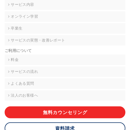
の契約を交わし、適切な管理を実施させます。
サービス内容
6. 個人情報の開示等の請求 ご本人様は、当社に対してご自身の
オンライン学習
個人情報の開示等(利用目的の通知、開示、内容の訂正・追加・
削除、利用の停止または消去、第三者への提供の停止)に関し
卒業生
て、下記の当社問合わせ窓口に申し出ることができます。その
際、当社はお客様ご本人を確認させていただいたうえで、合理
サービスの実態・改善レポート
的な期間内に対応いたします。ただし、申請が本人確認が不可
能な場合や、個人情報保護法の定める要件を満たさない場合等
ご利用について
により、ご希望に添えない場合があります。 なお、アクセスロ
グなどの個人情報以外の情報については、原則として開示等は
料金
いたしません。
サービスの流れ
【お問合せ窓口】
株式会社div 個人情報問合せ窓口
よくある質問
〒107-0052 東京都港区赤坂8-4-14 青山タワープレイス6階
メールアドレス:privacy_policy@di-v.co.jp
法人のお客様へ
7. 個人情報を提供されることの任意性について
ご本人様が当社に個人情報を提供されるかどうかは任意による
無料カウンセリング
ものです。 ただし、必要な項目をいただけない場合、適切な対
応ができない場合があります。
資料請求