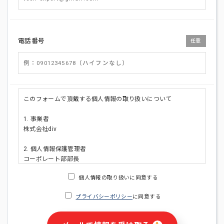
電話番号
任意
このフォームで頂戴する個人情報の取り扱いについて
1. 事業者
株式会社div
2. 個人情報保護管理者
コーポレート部部長
連絡先:メールアドレス:privacy_policy@di-v.co.jp
個人情報の取り扱いに同意する
3. 個人情報の利用目的
プライバシーポリシー
に同意する
・ご請求された資料の送付のため
・本人(法人の場合は担当者)への連絡含むお問い合わせ対応の
ため