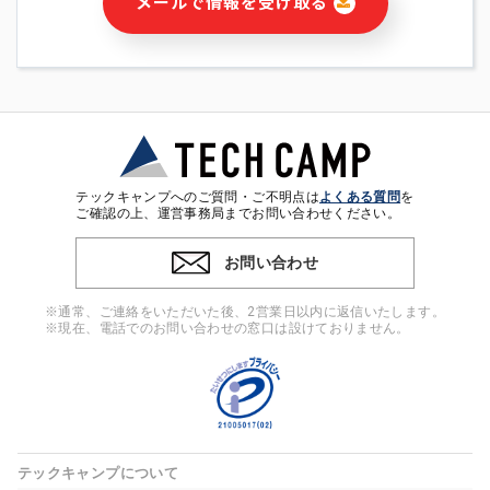
メールで情報を受け取る
・本サービス及び本サービスに関連する情報(当社及び第三者の
サービス又は商品等の広告配信・宣伝を含みますが、それらに
限定されません)の提供又はそれらに関する連絡のため
・メールマガジンその他の情報の送信
・本人(法人の場合は担当者)の行動、性別、当社ウェブサイト
内のアクセス履歴などを用いた広告の配信
・個人(法人の場合は担当者)を識別できない形式に加工した統
計情報の作成および利用
・上記の利用目的に付随する目的
テックキャンプへのご質問・ご不明点は
よくある質問
を
※上記の利用目的に基づいた本人への連絡及び配信について
ご確認の上、運営事務局までお問い合わせください。
は、電子メール等の電子媒体を含みます。
お問い合わせ
4. 個人情報の第三者提供
当社の担当者等及び本サービス利用者同士がコミュニケーショ
※通常、ご連絡をいただいた後、2営業日以内に返信いたします。
ンをとるために、氏名等の一部の情報をサービス内で使用する
※現在、電話でのお問い合わせの窓口は設けておりません。
チャットツールで発信することにより、本サービスの他の利用
者等に提供することがあります。
5. 個人情報取扱いの委託
当社は事業運営上、前項利用目的の範囲に限って個人情報を外
部に委託することがあります。この場合、個人情報保護水準の
高い委託先を選定し、個人情報の適正管理・機密保持について
テックキャンプについて