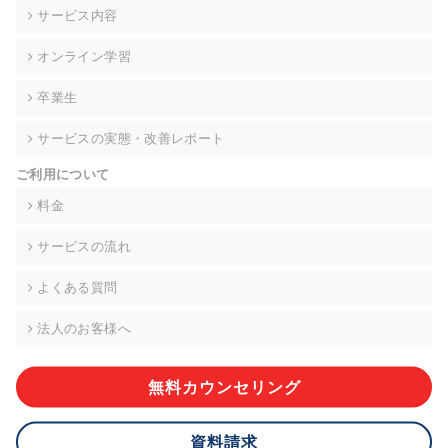
の契約を交わし、適切な管理を実施させます。
サービス内容
6. 個人情報の開示等の請求 ご本人様は、当社に対してご自身の
オンライン学習
個人情報の開示等(利用目的の通知、開示、内容の訂正・追加・
削除、利用の停止または消去、第三者への提供の停止)に関し
卒業生
て、下記の当社問合わせ窓口に申し出ることができます。その
際、当社はお客様ご本人を確認させていただいたうえで、合理
サービスの実態・改善レポート
的な期間内に対応いたします。ただし、申請が本人確認が不可
能な場合や、個人情報保護法の定める要件を満たさない場合等
ご利用について
により、ご希望に添えない場合があります。 なお、アクセスロ
グなどの個人情報以外の情報については、原則として開示等は
料金
いたしません。
サービスの流れ
【お問合せ窓口】
株式会社div 個人情報問合せ窓口
よくある質問
〒107-0052 東京都港区赤坂8-4-14 青山タワープレイス6階
メールアドレス:privacy_policy@di-v.co.jp
法人のお客様へ
7. 個人情報を提供されることの任意性について
ご本人様が当社に個人情報を提供されるかどうかは任意による
無料カウンセリング
ものです。 ただし、必要な項目をいただけない場合、適切な対
応ができない場合があります。
資料請求