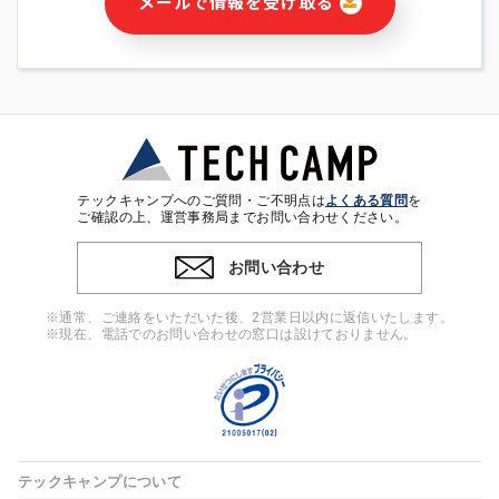
メールで情報を受け取る
・本サービス及び本サービスに関連する情報(当社及び第三者の
サービス又は商品等の広告配信・宣伝を含みますが、それらに
限定されません)の提供又はそれらに関する連絡のため
・メールマガジンその他の情報の送信
・本人(法人の場合は担当者)の行動、性別、当社ウェブサイト
内のアクセス履歴などを用いた広告の配信
・個人(法人の場合は担当者)を識別できない形式に加工した統
計情報の作成および利用
・上記の利用目的に付随する目的
テックキャンプへのご質問・ご不明点は
よくある質問
を
※上記の利用目的に基づいた本人への連絡及び配信について
ご確認の上、運営事務局までお問い合わせください。
は、電子メール等の電子媒体を含みます。
お問い合わせ
4. 個人情報の第三者提供
当社の担当者等及び本サービス利用者同士がコミュニケーショ
※通常、ご連絡をいただいた後、2営業日以内に返信いたします。
ンをとるために、氏名等の一部の情報をサービス内で使用する
※現在、電話でのお問い合わせの窓口は設けておりません。
チャットツールで発信することにより、本サービスの他の利用
者等に提供することがあります。
5. 個人情報取扱いの委託
当社は事業運営上、前項利用目的の範囲に限って個人情報を外
部に委託することがあります。この場合、個人情報保護水準の
高い委託先を選定し、個人情報の適正管理・機密保持について
テックキャンプについて