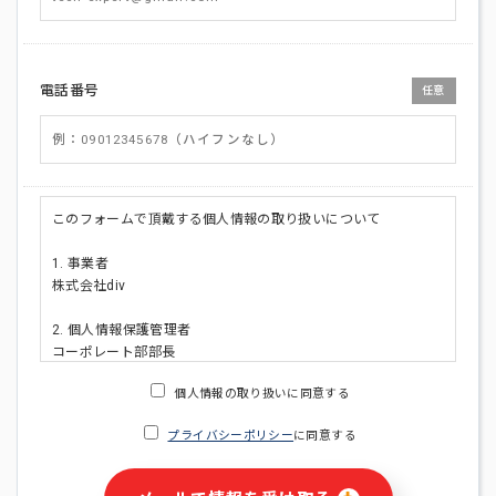
電話番号
任意
このフォームで頂戴する個人情報の取り扱いについて
1. 事業者
株式会社div
2. 個人情報保護管理者
コーポレート部部長
連絡先:メールアドレス:privacy_policy@di-v.co.jp
個人情報の取り扱いに同意する
3. 個人情報の利用目的
プライバシーポリシー
に同意する
・ご請求された資料の送付のため
・本人(法人の場合は担当者)への連絡含むお問い合わせ対応の
ため