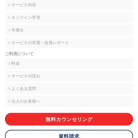
の契約を交わし、適切な管理を実施させます。
サービス内容
6. 個人情報の開示等の請求 ご本人様は、当社に対してご自身の
オンライン学習
個人情報の開示等(利用目的の通知、開示、内容の訂正・追加・
削除、利用の停止または消去、第三者への提供の停止)に関し
卒業生
て、下記の当社問合わせ窓口に申し出ることができます。その
際、当社はお客様ご本人を確認させていただいたうえで、合理
サービスの実態・改善レポート
的な期間内に対応いたします。ただし、申請が本人確認が不可
能な場合や、個人情報保護法の定める要件を満たさない場合等
ご利用について
により、ご希望に添えない場合があります。 なお、アクセスロ
グなどの個人情報以外の情報については、原則として開示等は
料金
いたしません。
サービスの流れ
【お問合せ窓口】
株式会社div 個人情報問合せ窓口
よくある質問
〒107-0052 東京都港区赤坂8-4-14 青山タワープレイス6階
メールアドレス:privacy_policy@di-v.co.jp
法人のお客様へ
7. 個人情報を提供されることの任意性について
ご本人様が当社に個人情報を提供されるかどうかは任意による
無料カウンセリング
ものです。 ただし、必要な項目をいただけない場合、適切な対
応ができない場合があります。
資料請求