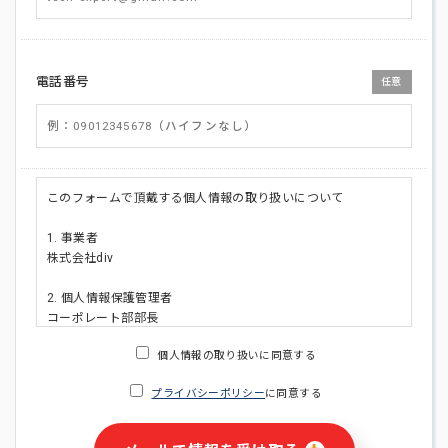
電話番号
任意
このフォームで頂戴する個人情報の取り扱いについて
1. 事業者
株式会社div
2. 個人情報保護管理者
コーポレート部部長
連絡先:メールアドレス:privacy_policy@di-v.co.jp
個人情報の取り扱いに同意する
3. 個人情報の利用目的
プライバシーポリシー
に同意する
・ご請求された資料の送付のため
・本人(法人の場合は担当者)への連絡含むお問い合わせ対応の
ため