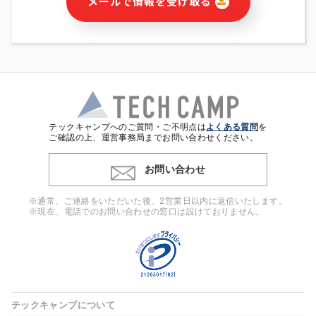
メールで情報を受け取る
・本サービス及び本サービスに関連する情報(当社及び第三者の
サービス又は商品等の広告配信・宣伝を含みますが、それらに
限定されません)の提供又はそれらに関する連絡のため
・メールマガジンその他の情報の送信
・本人(法人の場合は担当者)の行動、性別、当社ウェブサイト
内のアクセス履歴などを用いた広告の配信
・個人(法人の場合は担当者)を識別できない形式に加工した統
計情報の作成および利用
・上記の利用目的に付随する目的
テックキャンプへのご質問・ご不明点は
よくある質問
を
※上記の利用目的に基づいた本人への連絡及び配信について
ご確認の上、運営事務局までお問い合わせください。
は、電子メール等の電子媒体を含みます。
お問い合わせ
4. 個人情報の第三者提供
当社の担当者等及び本サービス利用者同士がコミュニケーショ
※通常、ご連絡をいただいた後、2営業日以内に返信いたします。
ンをとるために、氏名等の一部の情報をサービス内で使用する
※現在、電話でのお問い合わせの窓口は設けておりません。
チャットツールで発信することにより、本サービスの他の利用
者等に提供することがあります。
5. 個人情報取扱いの委託
当社は事業運営上、前項利用目的の範囲に限って個人情報を外
部に委託することがあります。この場合、個人情報保護水準の
高い委託先を選定し、個人情報の適正管理・機密保持について
テックキャンプについて