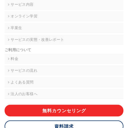
の契約を交わし、適切な管理を実施させます。
サービス内容
6. 個人情報の開示等の請求 ご本人様は、当社に対してご自身の
オンライン学習
個人情報の開示等(利用目的の通知、開示、内容の訂正・追加・
削除、利用の停止または消去、第三者への提供の停止)に関し
卒業生
て、下記の当社問合わせ窓口に申し出ることができます。その
際、当社はお客様ご本人を確認させていただいたうえで、合理
サービスの実態・改善レポート
的な期間内に対応いたします。ただし、申請が本人確認が不可
能な場合や、個人情報保護法の定める要件を満たさない場合等
ご利用について
により、ご希望に添えない場合があります。 なお、アクセスロ
グなどの個人情報以外の情報については、原則として開示等は
料金
いたしません。
サービスの流れ
【お問合せ窓口】
株式会社div 個人情報問合せ窓口
よくある質問
〒107-0052 東京都港区赤坂8-4-14 青山タワープレイス6階
メールアドレス:privacy_policy@di-v.co.jp
法人のお客様へ
7. 個人情報を提供されることの任意性について
ご本人様が当社に個人情報を提供されるかどうかは任意による
無料カウンセリング
ものです。 ただし、必要な項目をいただけない場合、適切な対
応ができない場合があります。
資料請求