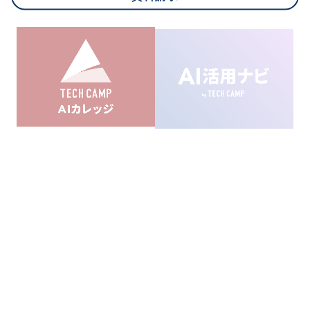
8.cookieにより取得・分析した情報とその利用について
当社は第三者が運営するデータ・マネジメント・プラットフォ
ームからcookieにより収集されたウェブの閲覧機歴及びその分
析結果を取得し、これをお客様の個人データと結びつけた上
で、広告配信等の目的で利用いたします。