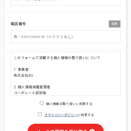
電話番号
任意
このフォームで頂戴する個人情報の取り扱いについて
1. 事業者
株式会社div
2. 個人情報保護管理者
コーポレート部部長
連絡先:メールアドレス:privacy_policy@di-v.co.jp
個人情報の取り扱いに同意する
3. 個人情報の利用目的
プライバシーポリシー
に同意する
・ご請求された資料の送付のため
・本人(法人の場合は担当者)への連絡含むお問い合わせ対応の
ため