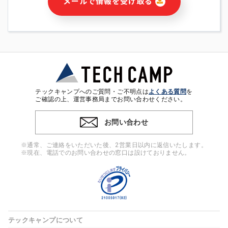
メールで情報を受け取る
・本サービス及び本サービスに関連する情報(当社及び第三者の
サービス又は商品等の広告配信・宣伝を含みますが、それらに
限定されません)の提供又はそれらに関する連絡のため
・メールマガジンその他の情報の送信
・本人(法人の場合は担当者)の行動、性別、当社ウェブサイト
内のアクセス履歴などを用いた広告の配信
・個人(法人の場合は担当者)を識別できない形式に加工した統
計情報の作成および利用
・上記の利用目的に付随する目的
テックキャンプへのご質問・ご不明点は
よくある質問
を
※上記の利用目的に基づいた本人への連絡及び配信について
ご確認の上、運営事務局までお問い合わせください。
は、電子メール等の電子媒体を含みます。
お問い合わせ
4. 個人情報の第三者提供
当社の担当者等及び本サービス利用者同士がコミュニケーショ
※通常、ご連絡をいただいた後、2営業日以内に返信いたします。
ンをとるために、氏名等の一部の情報をサービス内で使用する
※現在、電話でのお問い合わせの窓口は設けておりません。
チャットツールで発信することにより、本サービスの他の利用
者等に提供することがあります。
5. 個人情報取扱いの委託
当社は事業運営上、前項利用目的の範囲に限って個人情報を外
部に委託することがあります。この場合、個人情報保護水準の
高い委託先を選定し、個人情報の適正管理・機密保持について
テックキャンプについて