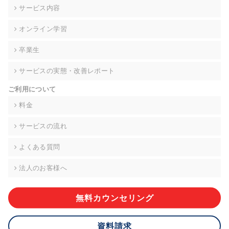
の契約を交わし、適切な管理を実施させます。
サービス内容
6. 個人情報の開示等の請求 ご本人様は、当社に対してご自身の
オンライン学習
個人情報の開示等(利用目的の通知、開示、内容の訂正・追加・
削除、利用の停止または消去、第三者への提供の停止)に関し
卒業生
て、下記の当社問合わせ窓口に申し出ることができます。その
際、当社はお客様ご本人を確認させていただいたうえで、合理
サービスの実態・改善レポート
的な期間内に対応いたします。ただし、申請が本人確認が不可
能な場合や、個人情報保護法の定める要件を満たさない場合等
ご利用について
により、ご希望に添えない場合があります。 なお、アクセスロ
グなどの個人情報以外の情報については、原則として開示等は
料金
いたしません。
サービスの流れ
【お問合せ窓口】
株式会社div 個人情報問合せ窓口
よくある質問
〒107-0052 東京都港区赤坂8-4-14 青山タワープレイス6階
メールアドレス:privacy_policy@di-v.co.jp
法人のお客様へ
7. 個人情報を提供されることの任意性について
ご本人様が当社に個人情報を提供されるかどうかは任意による
無料カウンセリング
ものです。 ただし、必要な項目をいただけない場合、適切な対
応ができない場合があります。
資料請求