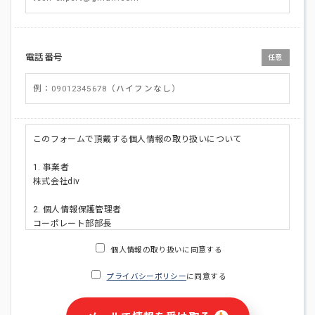
電話番号
任意
このフォームで頂戴する個人情報の取り扱いについて
1. 事業者
株式会社div
2. 個人情報保護管理者
コーポレート部部長
連絡先:メールアドレス:privacy_policy@di-v.co.jp
個人情報の取り扱いに同意する
3. 個人情報の利用目的
プライバシーポリシー
に同意する
・ご請求された資料の送付のため
・本人(法人の場合は担当者)への連絡含むお問い合わせ対応の
ため