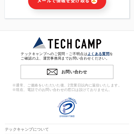
メールで情報を受け取る
・本サービス及び本サービスに関連する情報(当社及び第三者の
サービス又は商品等の広告配信・宣伝を含みますが、それらに
限定されません)の提供又はそれらに関する連絡のため
・メールマガジンその他の情報の送信
・本人(法人の場合は担当者)の行動、性別、当社ウェブサイト
内のアクセス履歴などを用いた広告の配信
・個人(法人の場合は担当者)を識別できない形式に加工した統
計情報の作成および利用
・上記の利用目的に付随する目的
テックキャンプへのご質問・ご不明点は
よくある質問
を
※上記の利用目的に基づいた本人への連絡及び配信について
ご確認の上、運営事務局までお問い合わせください。
は、電子メール等の電子媒体を含みます。
お問い合わせ
4. 個人情報の第三者提供
当社の担当者等及び本サービス利用者同士がコミュニケーショ
※通常、ご連絡をいただいた後、2営業日以内に返信いたします。
ンをとるために、氏名等の一部の情報をサービス内で使用する
※現在、電話でのお問い合わせの窓口は設けておりません。
チャットツールで発信することにより、本サービスの他の利用
者等に提供することがあります。
5. 個人情報取扱いの委託
当社は事業運営上、前項利用目的の範囲に限って個人情報を外
部に委託することがあります。この場合、個人情報保護水準の
高い委託先を選定し、個人情報の適正管理・機密保持について
テックキャンプについて