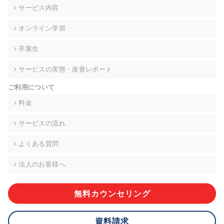
の契約を交わし、適切な管理を実施させます。
サービス内容
6. 個人情報の開示等の請求 ご本人様は、当社に対してご自身の
オンライン学習
個人情報の開示等(利用目的の通知、開示、内容の訂正・追加・
削除、利用の停止または消去、第三者への提供の停止)に関し
卒業生
て、下記の当社問合わせ窓口に申し出ることができます。その
際、当社はお客様ご本人を確認させていただいたうえで、合理
サービスの実態・改善レポート
的な期間内に対応いたします。ただし、申請が本人確認が不可
能な場合や、個人情報保護法の定める要件を満たさない場合等
ご利用について
により、ご希望に添えない場合があります。 なお、アクセスロ
グなどの個人情報以外の情報については、原則として開示等は
料金
いたしません。
サービスの流れ
【お問合せ窓口】
株式会社div 個人情報問合せ窓口
よくある質問
〒107-0052 東京都港区赤坂8-4-14 青山タワープレイス6階
メールアドレス:privacy_policy@di-v.co.jp
法人のお客様へ
7. 個人情報を提供されることの任意性について
ご本人様が当社に個人情報を提供されるかどうかは任意による
無料カウンセリング
ものです。 ただし、必要な項目をいただけない場合、適切な対
応ができない場合があります。
資料請求