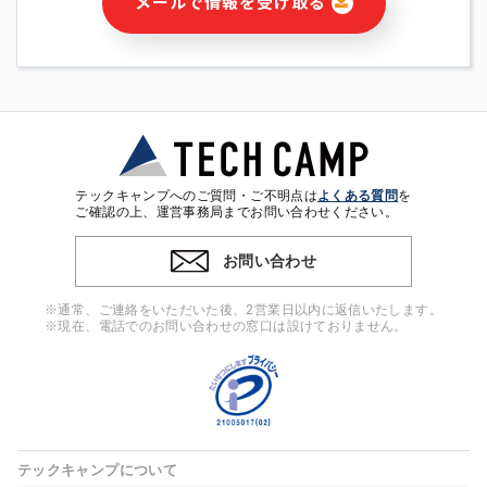
メールで情報を受け取る
・本サービス及び本サービスに関連する情報(当社及び第三者の
サービス又は商品等の広告配信・宣伝を含みますが、それらに
限定されません)の提供又はそれらに関する連絡のため
・メールマガジンその他の情報の送信
・本人(法人の場合は担当者)の行動、性別、当社ウェブサイト
内のアクセス履歴などを用いた広告の配信
・個人(法人の場合は担当者)を識別できない形式に加工した統
計情報の作成および利用
・上記の利用目的に付随する目的
テックキャンプへのご質問・ご不明点は
よくある質問
を
※上記の利用目的に基づいた本人への連絡及び配信について
ご確認の上、運営事務局までお問い合わせください。
は、電子メール等の電子媒体を含みます。
お問い合わせ
4. 個人情報の第三者提供
当社の担当者等及び本サービス利用者同士がコミュニケーショ
※通常、ご連絡をいただいた後、2営業日以内に返信いたします。
ンをとるために、氏名等の一部の情報をサービス内で使用する
※現在、電話でのお問い合わせの窓口は設けておりません。
チャットツールで発信することにより、本サービスの他の利用
者等に提供することがあります。
5. 個人情報取扱いの委託
当社は事業運営上、前項利用目的の範囲に限って個人情報を外
部に委託することがあります。この場合、個人情報保護水準の
高い委託先を選定し、個人情報の適正管理・機密保持について
テックキャンプについて