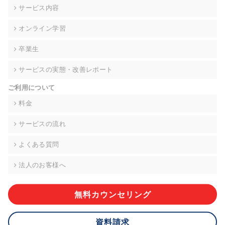
の契約を交わし、適切な管理を実施させます。
サービス内容
6. 個人情報の開示等の請求 ご本人様は、当社に対してご自身の
オンライン学習
個人情報の開示等(利用目的の通知、開示、内容の訂正・追加・
削除、利用の停止または消去、第三者への提供の停止)に関し
卒業生
て、下記の当社問合わせ窓口に申し出ることができます。その
際、当社はお客様ご本人を確認させていただいたうえで、合理
サービスの実態・改善レポート
的な期間内に対応いたします。ただし、申請が本人確認が不可
能な場合や、個人情報保護法の定める要件を満たさない場合等
ご利用について
により、ご希望に添えない場合があります。 なお、アクセスロ
グなどの個人情報以外の情報については、原則として開示等は
料金
いたしません。
サービスの流れ
【お問合せ窓口】
株式会社div 個人情報問合せ窓口
よくある質問
〒107-0052 東京都港区赤坂8-4-14 青山タワープレイス6階
メールアドレス:privacy_policy@di-v.co.jp
法人のお客様へ
7. 個人情報を提供されることの任意性について
ご本人様が当社に個人情報を提供されるかどうかは任意による
無料カウンセリング
ものです。 ただし、必要な項目をいただけない場合、適切な対
応ができない場合があります。
資料請求