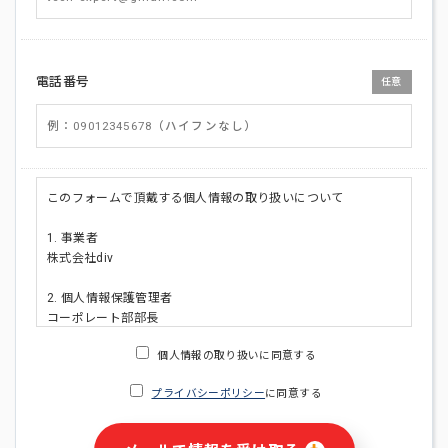
電話番号
任意
このフォームで頂戴する個人情報の取り扱いについて
1. 事業者
株式会社div
2. 個人情報保護管理者
コーポレート部部長
連絡先:メールアドレス:privacy_policy@di-v.co.jp
個人情報の取り扱いに同意する
3. 個人情報の利用目的
プライバシーポリシー
に同意する
・ご請求された資料の送付のため
・本人(法人の場合は担当者)への連絡含むお問い合わせ対応の
ため