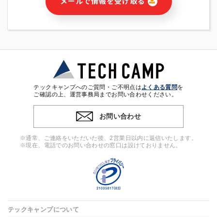
メールで情報を受け取る
・本サービス及び本サービスに関連する情報(当社及び第三者の
サービス又は商品等の広告配信・宣伝を含みますが、それらに
限定されません)の提供又はそれらに関する連絡のため
・メールマガジンその他の情報の送信
・本人(法人の場合は担当者)の行動、性別、当社ウェブサイト
内のアクセス履歴などを用いた広告の配信
・個人(法人の場合は担当者)を識別できない形式に加工した統
計情報の作成および利用
・上記の利用目的に付随する目的
テックキャンプへのご質問・ご不明点は
よくある質問
を
※上記の利用目的に基づいた本人への連絡及び配信について
ご確認の上、運営事務局までお問い合わせください。
は、電子メール等の電子媒体を含みます。
お問い合わせ
4. 個人情報の第三者提供
当社の担当者等及び本サービス利用者同士がコミュニケーショ
※通常、ご連絡をいただいた後、2営業日以内に返信いたします。
ンをとるために、氏名等の一部の情報をサービス内で使用する
※現在、電話でのお問い合わせの窓口は設けておりません。
チャットツールで発信することにより、本サービスの他の利用
者等に提供することがあります。
5. 個人情報取扱いの委託
当社は事業運営上、前項利用目的の範囲に限って個人情報を外
部に委託することがあります。この場合、個人情報保護水準の
高い委託先を選定し、個人情報の適正管理・機密保持について
テックキャンプについて