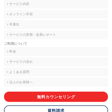
の契約を交わし、適切な管理を実施させます。
サービス内容
6. 個人情報の開示等の請求 ご本人様は、当社に対してご自身の
オンライン学習
個人情報の開示等(利用目的の通知、開示、内容の訂正・追加・
削除、利用の停止または消去、第三者への提供の停止)に関し
卒業生
て、下記の当社問合わせ窓口に申し出ることができます。その
際、当社はお客様ご本人を確認させていただいたうえで、合理
サービスの実態・改善レポート
的な期間内に対応いたします。ただし、申請が本人確認が不可
能な場合や、個人情報保護法の定める要件を満たさない場合等
ご利用について
により、ご希望に添えない場合があります。 なお、アクセスロ
グなどの個人情報以外の情報については、原則として開示等は
料金
いたしません。
サービスの流れ
【お問合せ窓口】
株式会社div 個人情報問合せ窓口
よくある質問
〒107-0052 東京都港区赤坂8-4-14 青山タワープレイス6階
メールアドレス:privacy_policy@di-v.co.jp
法人のお客様へ
7. 個人情報を提供されることの任意性について
ご本人様が当社に個人情報を提供されるかどうかは任意による
無料カウンセリング
ものです。 ただし、必要な項目をいただけない場合、適切な対
応ができない場合があります。
資料請求