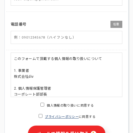
電話番号
任意
このフォームで頂戴する個人情報の取り扱いについて
1. 事業者
株式会社div
2. 個人情報保護管理者
コーポレート部部長
連絡先:メールアドレス:privacy_policy@di-v.co.jp
個人情報の取り扱いに同意する
3. 個人情報の利用目的
プライバシーポリシー
に同意する
・ご請求された資料の送付のため
・本人(法人の場合は担当者)への連絡含むお問い合わせ対応の
ため