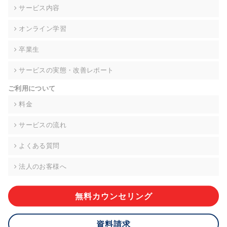
の契約を交わし、適切な管理を実施させます。
サービス内容
6. 個人情報の開示等の請求 ご本人様は、当社に対してご自身の
オンライン学習
個人情報の開示等(利用目的の通知、開示、内容の訂正・追加・
削除、利用の停止または消去、第三者への提供の停止)に関し
卒業生
て、下記の当社問合わせ窓口に申し出ることができます。その
際、当社はお客様ご本人を確認させていただいたうえで、合理
サービスの実態・改善レポート
的な期間内に対応いたします。ただし、申請が本人確認が不可
能な場合や、個人情報保護法の定める要件を満たさない場合等
ご利用について
により、ご希望に添えない場合があります。 なお、アクセスロ
グなどの個人情報以外の情報については、原則として開示等は
料金
いたしません。
サービスの流れ
【お問合せ窓口】
株式会社div 個人情報問合せ窓口
よくある質問
〒107-0052 東京都港区赤坂8-4-14 青山タワープレイス6階
メールアドレス:privacy_policy@di-v.co.jp
法人のお客様へ
7. 個人情報を提供されることの任意性について
ご本人様が当社に個人情報を提供されるかどうかは任意による
無料カウンセリング
ものです。 ただし、必要な項目をいただけない場合、適切な対
応ができない場合があります。
資料請求