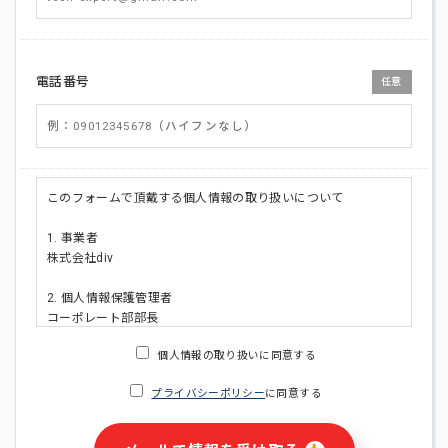
電話番号
任意
このフォームで頂戴する個人情報の取り扱いについて
1. 事業者
株式会社div
2. 個人情報保護管理者
コーポレート部部長
連絡先:メールアドレス:privacy_policy@di-v.co.jp
個人情報の取り扱いに同意する
3. 個人情報の利用目的
プライバシーポリシー
に同意する
・ご請求された資料の送付のため
・本人(法人の場合は担当者)への連絡含むお問い合わせ対応の
ため