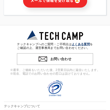
メールで情報を受け取る
・本サービス及び本サービスに関連する情報(当社及び第三者の
サービス又は商品等の広告配信・宣伝を含みますが、それらに
限定されません)の提供又はそれらに関する連絡のため
・メールマガジンその他の情報の送信
・本人(法人の場合は担当者)の行動、性別、当社ウェブサイト
内のアクセス履歴などを用いた広告の配信
・個人(法人の場合は担当者)を識別できない形式に加工した統
計情報の作成および利用
・上記の利用目的に付随する目的
テックキャンプへのご質問・ご不明点は
よくある質問
を
※上記の利用目的に基づいた本人への連絡及び配信について
ご確認の上、運営事務局までお問い合わせください。
は、電子メール等の電子媒体を含みます。
お問い合わせ
4. 個人情報の第三者提供
当社の担当者等及び本サービス利用者同士がコミュニケーショ
※通常、ご連絡をいただいた後、2営業日以内に返信いたします。
ンをとるために、氏名等の一部の情報をサービス内で使用する
※現在、電話でのお問い合わせの窓口は設けておりません。
チャットツールで発信することにより、本サービスの他の利用
者等に提供することがあります。
5. 個人情報取扱いの委託
当社は事業運営上、前項利用目的の範囲に限って個人情報を外
部に委託することがあります。この場合、個人情報保護水準の
高い委託先を選定し、個人情報の適正管理・機密保持について
テックキャンプについて