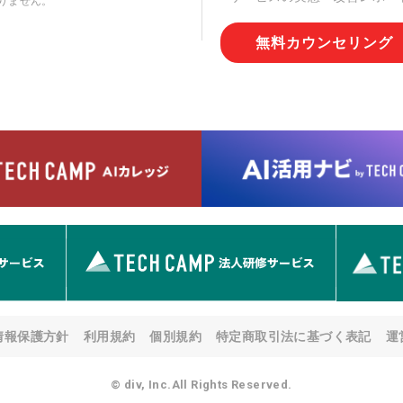
りません。
切な管理を実施させます。
無料カウンセリング
6. 個人情報の開示等の請求
情報の開示等(利用目的の通
用の停止または消去、第三者
問合わせ窓口に申し出ること
人を確認させていただいたう
す。ただし、申請が本人確認
める要件を満たさない場合等
す。 なお、アクセスログな
として開示等はいたしません
【お問合せ窓口】
株式会社div 個人情報問合せ
〒107-0052 東京都港区赤坂
メールアドレス:privacy_policy@
7. 個人情報を提供されるこ
ご本人様が当社に個人情報を
情報保護方針
利用規約
個別規約
特定商取引法に基づく表記
運
す。 ただし、必要な項目を
い場合があります。
© div, Inc.All Rights Reserved.