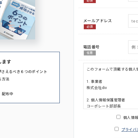
必須
メールアドレス
必須
電話番号
任意
します
このフォームで頂戴する個人
押さえるべき６つのポイント
る方法
1. 事業者
株式会社div
」配布中
2. 個人情報保護管理者
コーポレート部部長
連絡先:メールアドレス:privacy_po
個人情
3. 個人情報の利用目的
プライバ
・ご請求された資料の送付の
・本人(法人の場合は担当者)