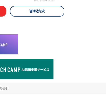
資料請求
 ご本人様は、当社に対してご自身の個人
知、開示、内容の訂正・追加・削除、利
への提供の停止)に関して、下記の当社
ができます。その際、当社はお客様ご本
えで、合理的な期間内に対応いたしま
が不可能な場合や、個人情報保護法の定
により、ご希望に添えない場合がありま
どの個人情報以外の情報については、原則
。
窓口
8-4-14 青山タワープレイス6階
di-v.co.jp
との任意性について
提供されるかどうかは任意によるもので
営会社
いただけない場合、適切な対応ができな