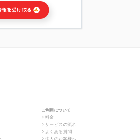
に関連する情報(当社及び第三者のサー
情報を受け取る
宣伝を含みますが、それらに限定されま
する連絡のため
報の送信
の行動、性別、当社ウェブサイト内のア
の配信
を識別できない形式に加工した統計情報
目的
本人への連絡及び配信については、電子
す。
ス利用者同士がコミュニケーションをと
報をサービス内で使用するチャットツー
サービスの他の利用者等に提供すること
ご利用について
料金
サービスの流れ
目的の範囲に限って個人情報を外部に委
場合、個人情報保護水準の高い委託先を
よくある質問
・機密保持についての契約を交わし、適
ト
法人のお客様へ