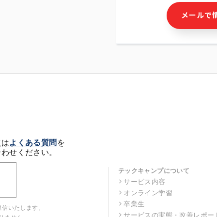
・本サービス及び本サービス
メールで
ビス又は商品等の広告配信・
せん)の提供又はそれらに関
・メールマガジンその他の情
・本人(法人の場合は担当者)
クセス履歴などを用いた広告
・個人(法人の場合は担当者)
の作成および利用
・上記の利用目的に付随する
※上記の利用目的に基づいた
メール等の電子媒体を含みま
4. 個人情報の第三者提供
当社の担当者等及び本サービ
点は
よくある質問
を
るために、氏名等の一部の情
合わせください。
ルで発信することにより、本
があります。
テックキャンプについて
サービス内容
5. 個人情報取扱いの委託
オンライン学習
当社は事業運営上、前項利用
託することがあります。この
卒業生
返信いたします。
選定し、個人情報の適正管理
サービスの実態・改善レポー