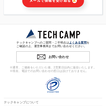
メールで情報を受け取る
・本サービス及び本サービスに関連する情報(当社及び第三者の
サービス又は商品等の広告配信・宣伝を含みますが、それらに
限定されません)の提供又はそれらに関する連絡のため
・メールマガジンその他の情報の送信
・本人(法人の場合は担当者)の行動、性別、当社ウェブサイト
内のアクセス履歴などを用いた広告の配信
・個人(法人の場合は担当者)を識別できない形式に加工した統
計情報の作成および利用
・上記の利用目的に付随する目的
テックキャンプへのご質問・ご不明点は
よくある質問
を
※上記の利用目的に基づいた本人への連絡及び配信について
ご確認の上、運営事務局までお問い合わせください。
は、電子メール等の電子媒体を含みます。
お問い合わせ
4. 個人情報の第三者提供
当社の担当者等及び本サービス利用者同士がコミュニケーショ
※通常、ご連絡をいただいた後、2営業日以内に返信いたします。
ンをとるために、氏名等の一部の情報をサービス内で使用する
※現在、電話でのお問い合わせの窓口は設けておりません。
チャットツールで発信することにより、本サービスの他の利用
者等に提供することがあります。
5. 個人情報取扱いの委託
当社は事業運営上、前項利用目的の範囲に限って個人情報を外
部に委託することがあります。この場合、個人情報保護水準の
高い委託先を選定し、個人情報の適正管理・機密保持について
テックキャンプについて