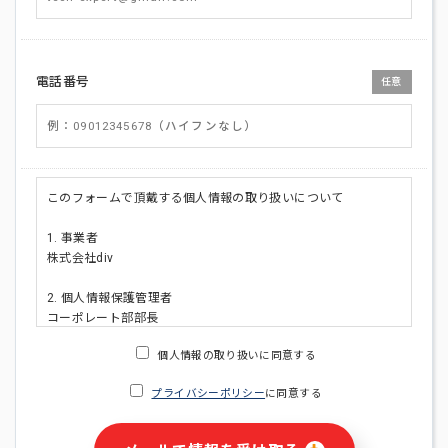
電話番号
任意
このフォームで頂戴する個人情報の取り扱いについて
1. 事業者
株式会社div
2. 個人情報保護管理者
コーポレート部部長
連絡先:メールアドレス:privacy_policy@di-v.co.jp
個人情報の取り扱いに同意する
3. 個人情報の利用目的
プライバシーポリシー
に同意する
・ご請求された資料の送付のため
・本人(法人の場合は担当者)への連絡含むお問い合わせ対応の
ため