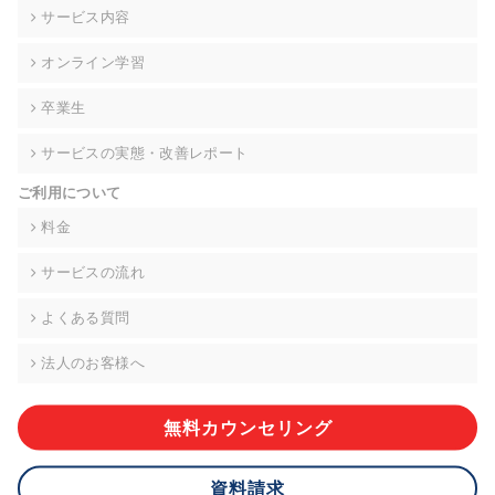
の契約を交わし、適切な管理を実施させます。
サービス内容
6. 個人情報の開示等の請求 ご本人様は、当社に対してご自身の
オンライン学習
個人情報の開示等(利用目的の通知、開示、内容の訂正・追加・
削除、利用の停止または消去、第三者への提供の停止)に関し
卒業生
て、下記の当社問合わせ窓口に申し出ることができます。その
際、当社はお客様ご本人を確認させていただいたうえで、合理
サービスの実態・改善レポート
的な期間内に対応いたします。ただし、申請が本人確認が不可
能な場合や、個人情報保護法の定める要件を満たさない場合等
ご利用について
により、ご希望に添えない場合があります。 なお、アクセスロ
グなどの個人情報以外の情報については、原則として開示等は
料金
いたしません。
サービスの流れ
【お問合せ窓口】
株式会社div 個人情報問合せ窓口
よくある質問
〒107-0052 東京都港区赤坂8-4-14 青山タワープレイス6階
メールアドレス:privacy_policy@di-v.co.jp
法人のお客様へ
7. 個人情報を提供されることの任意性について
ご本人様が当社に個人情報を提供されるかどうかは任意による
無料カウンセリング
ものです。 ただし、必要な項目をいただけない場合、適切な対
応ができない場合があります。
資料請求